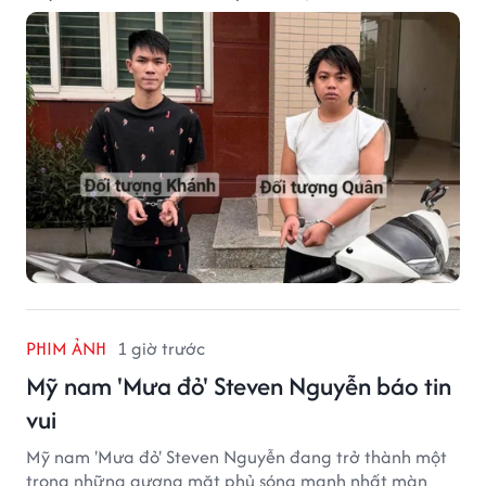
tại phường Từ Liêm) về việc bị kẻ gian lấy trộm chiếc
xe mô tô Honda SH 125i, tại khu nhà trọ nơi đang sinh
sống.
PHIM ẢNH
1 giờ trước
Mỹ nam 'Mưa đỏ' Steven Nguyễn báo tin
vui
Mỹ nam 'Mưa đỏ' Steven Nguyễn đang trở thành một
trong những gương mặt phủ sóng mạnh nhất màn