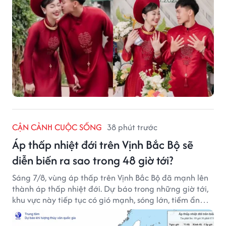
CẬN CẢNH CUỘC SỐNG
38 phút trước
Áp thấp nhiệt đới trên Vịnh Bắc Bộ sẽ
diễn biến ra sao trong 48 giờ tới?
Sáng 7/8, vùng áp thấp trên Vịnh Bắc Bộ đã mạnh lên
thành áp thấp nhiệt đới. Dự báo trong những giờ tới,
khu vực này tiếp tục có gió mạnh, sóng lớn, tiềm ẩn
nhiều nguy cơ đối với hoạt động của tàu thuyền trên
biển.