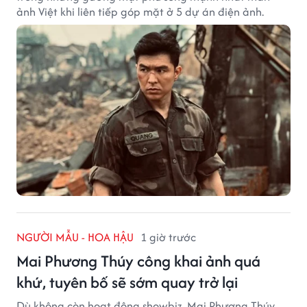
ảnh Việt khi liên tiếp góp mặt ở 5 dự án điện ảnh.
NGƯỜI MẪU - HOA HẬU
1 giờ trước
Mai Phương Thúy công khai ảnh quá
khứ, tuyên bố sẽ sớm quay trở lại
Dù không còn hoạt động showbiz, Mai Phương Thúy