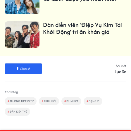
Dàn diễn viên 'Điệp Vụ Kim Tái
Khởi Động' tri ân khán giả
Bài viết
Chia sẻ
Lục Sa
#Hashtag
#
TRƯỜNG TƯƠNG TƯ
#
PHIM MỚI
#
PHIM HOT
#
ĐẶNG VI
#
ĐÀN KIỆN THỨ