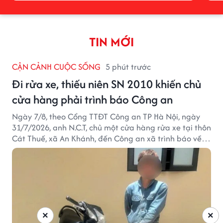
TIN MỚI
CẬN CẢNH CUỘC SỐNG
5 phút trước
Đi rửa xe, thiếu niên SN 2010 khiến chủ
cửa hàng phải trình báo Công an
Ngày 7/8, theo Cổng TTĐT Công an TP Hà Nội, ngày
31/7/2026, anh N.C.T, chủ một cửa hàng rửa xe tại thôn
Cát Thuế, xã An Khánh, đến Công an xã trình báo về
việc bị mất trộm chiếc xe máy Honda Wave. Trong cốp
xe còn có nhiều giấy tờ cá nhân và khoảng 1,2 triệu
đồng tiền mặt.
×
×