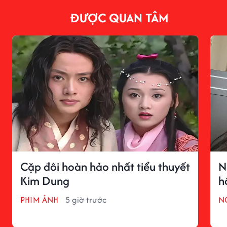
ĐƯỢC QUAN TÂM
Cặp đôi hoàn hảo nhất tiểu thuyết
N
Kim Dung
h
PHIM ẢNH
5 giờ trước
N