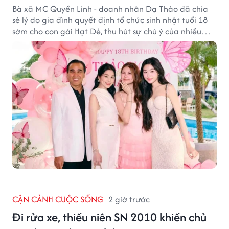
Bà xã MC Quyền Linh - doanh nhân Dạ Thảo đã chia
sẻ lý do gia đình quyết định tổ chức sinh nhật tuổi 18
sớm cho con gái Hạt Dẻ, thu hút sự chú ý của nhiều
người hâm mộ.
CẬN CẢNH CUỘC SỐNG
2 giờ trước
Đi rửa xe, thiếu niên SN 2010 khiến chủ