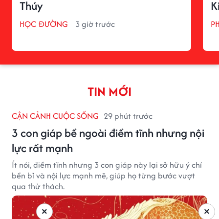
Thúy
K
HỌC ĐƯỜNG
3 giờ trước
P
TIN MỚI
CẬN CẢNH CUỘC SỐNG
29 phút trước
3 con giáp bề ngoài điềm tĩnh nhưng nội
lực rất mạnh
Ít nói, điềm tĩnh nhưng 3 con giáp này lại sở hữu ý chí
bền bỉ và nội lực mạnh mẽ, giúp họ từng bước vượt
qua thử thách.
×
×