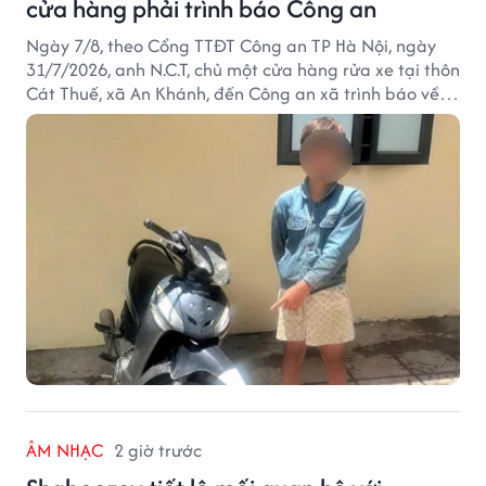
cửa hàng phải trình báo Công an
Ngày 7/8, theo Cổng TTĐT Công an TP Hà Nội, ngày
31/7/2026, anh N.C.T, chủ một cửa hàng rửa xe tại thôn
Cát Thuế, xã An Khánh, đến Công an xã trình báo về
việc bị mất trộm chiếc xe máy Honda Wave. Trong cốp
xe còn có nhiều giấy tờ cá nhân và khoảng 1,2 triệu
đồng tiền mặt.
ÂM NHẠC
2 giờ trước