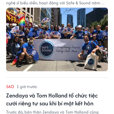
nghệ sĩ biểu diễn, hoạt động với Safe & Sound năm
2019 mang một bối cảnh khác biệt. Safe & Sound là tổ
chức phi lợi nhuận tại San Francisco hoạt động trong
lĩnh vực phòng ngừa bạo hành trẻ em, hỗ trợ gia đình
và xây dựng môi trường an toàn cho trẻ em.
SAO
1 giờ trước
Zendaya và Tom Holland tổ chức tiệc
cưới riêng tư sau khi bí mật kết hôn
Trước đó, bản thân Zendaya và Tom Holland cũng