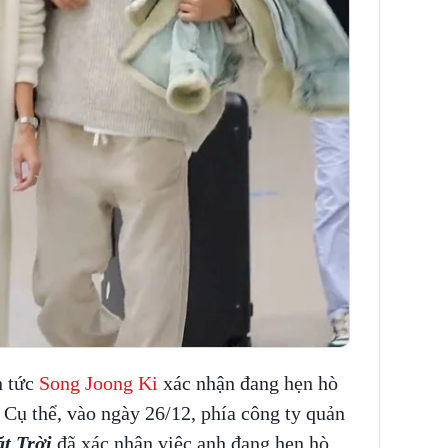
n tức
Song Joong Ki
xác nhận đang hẹn hò
Cụ thể, vào ngày 26/12, phía công ty quản
t Trời
đã xác nhận việc anh đang hẹn hò