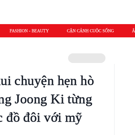
FASHION - BEAUTY
CẬN CẢNH CUỘC SỐNG
Â
hui chuyện hẹn hò
ong Joong Ki từng
 đồ đôi với mỹ