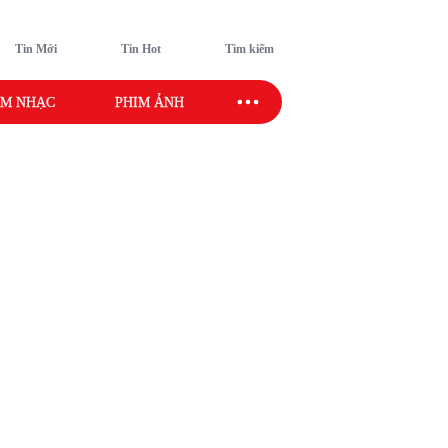
Tin Mới
Tin Hot
Tìm kiếm
M NHẠC
PHIM ẢNH
SAO SPORT