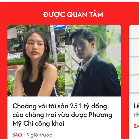
ĐƯỢC QUAN TÂM
Choáng với tài sản 251 tỷ đồng
L
của chàng trai vừa được Phương
t
Mỹ Chi công khai
S
SAO
9 giờ trước