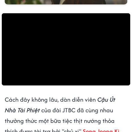
Cách đây không lâu, dàn diễn viên
Cậu Út
Nhà Tài Phiệt
của đài JTBC đã cùng nhau
thưởng thức một bữa tiệc thịt nướng thỏa
thích được tài trợ bởi "chủ xị"
Song Joong Ki
.