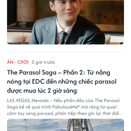
ĂN - CHƠI
2 giờ trước
The Parasol Saga – Phần 2: Từ nắng
nóng tại EDC đến những chiếc parasol
được mua lúc 2 giờ sáng
LAS VEGAS, Nevada – Nếu phần đầu của The Parasol
Saga kể về quá trình FabulousMe® mở rộng từ quạt
cầm tay sang parasol, phần tiếp theo ghi lại thời điểm
sản phẩm được thị trường đón nhận và dần vượt khỏi
công năng che nắng thông thường.