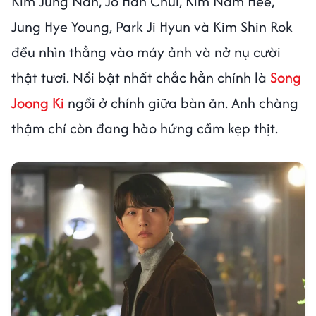
Kim Jung Nan, Jo Han Chul, Kim Nam Hee,
Jung Hye Young, Park Ji Hyun và Kim Shin Rok
đều nhìn thẳng vào máy ảnh và nở nụ cười
thật tươi. Nổi bật nhất chắc hẳn chính là
Song
Joong Ki
ngồi ở chính giữa bàn ăn. Anh chàng
thậm chí còn đang hào hứng cầm kẹp thịt.