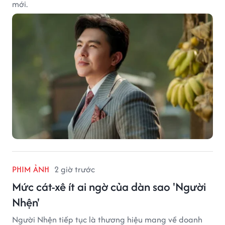
mới.
PHIM ẢNH
2 giờ trước
Mức cát-xê ít ai ngờ của dàn sao 'Người
Nhện'
Người Nhện tiếp tục là thương hiệu mang về doanh