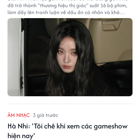
đã trở thành "thương hiệu thị giác" suốt 16 bộ phim,
làm dấy lên tranh luận về dấu ấn cá nhân và khả
năng biến hóa trên màn ảnh.
ÂM NHẠC
3 giờ trước
Hà Nhi: 'Tôi chê khi xem các gameshow
hiện nay'