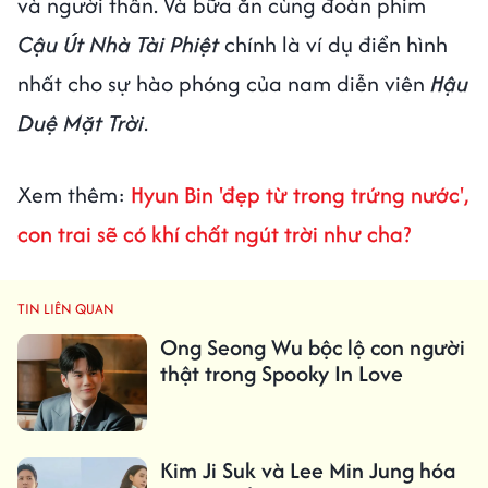
và người thân. Và bữa ăn cùng đoàn phim
Cậu Út Nhà Tài Phiệt
chính là ví dụ điển hình
nhất cho sự hào phóng của nam diễn viên
Hậu
Duệ Mặt Trời
.
Xem thêm:
Hyun Bin 'đẹp từ trong trứng nước',
con trai sẽ có khí chất ngút trời như cha?
TIN LIÊN QUAN
Ong Seong Wu bộc lộ con người
thật trong Spooky In Love
Kim Ji Suk và Lee Min Jung hóa