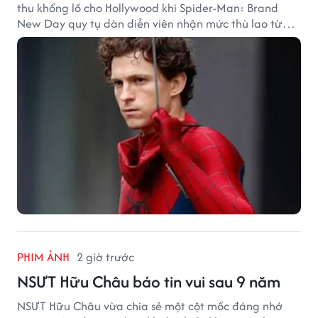
thu khổng lồ cho Hollywood khi Spider-Man: Brand
New Day quy tụ dàn diễn viên nhận mức thù lao từ
hàng chục đến hàng trăm tỷ đồng. Thành công phòng
vé của bộ phim cũng giúp nhiều ngôi sao sở hữu khoản
thu nhập đáng mơ ước.
PHIM ẢNH
2 giờ trước
NSƯT Hữu Châu báo tin vui sau 9 năm
NSƯT Hữu Châu vừa chia sẻ một cột mốc đáng nhớ