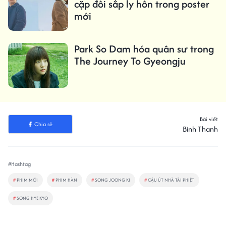
cặp đôi sắp ly hôn trong poster
mới
Park So Dam hóa quân sư trong
The Journey To Gyeongju
Bài viết
Chia sẻ
Bình Thanh
#Hashtag
#
PHIM MỚI
#
PHIM HÀN
#
SONG JOONG KI
#
CẬU ÚT NHÀ TÀI PHIỆT
#
SONG HYE KYO