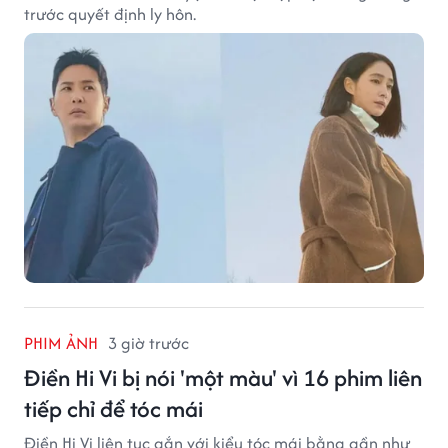
trước quyết định ly hôn.
PHIM ẢNH
3 giờ trước
Điền Hi Vi bị nói 'một màu' vì 16 phim liên
tiếp chỉ để tóc mái
Điền Hi Vi liên tục gắn với kiểu tóc mái bằng gần như