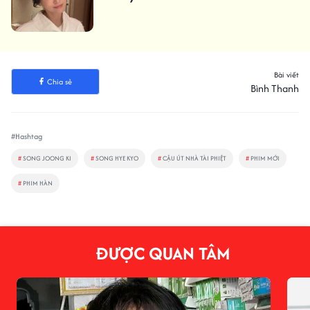
Bài viết
Chia sẻ
Bình Thanh
#Hashtag
#
SONG JOONG KI
#
SONG HYE KYO
#
CẬU ÚT NHÀ TÀI PHIỆT
#
PHIM MỚI
#
PHIM HÀN
ĐƯỢC QUAN TÂM