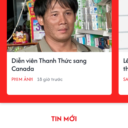
Diễn viên Thanh Thức sang
L
Canada
t
PHIM ẢNH
18 giờ trước
S
TIN MỚI