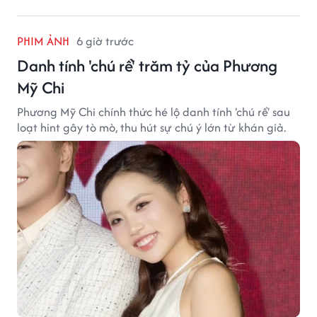
PHIM ẢNH
6 giờ trước
Danh tính 'chú rể' trăm tỷ của Phương
Mỹ Chi
Phương Mỹ Chi chính thức hé lộ danh tính 'chú rể' sau
loạt hint gây tò mò, thu hút sự chú ý lớn từ khán giả.