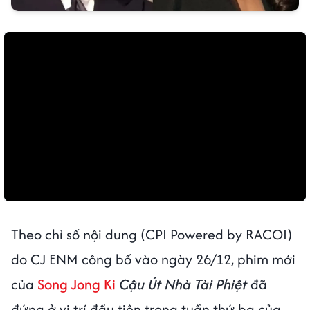
Theo chỉ số nội dung (CPI Powered by RACOI)
do CJ ENM công bố vào ngày 26/12, phim mới
của
Song Jong Ki
Cậu Út Nhà Tài Phiệt
đã
đứng ở vị trí đầu tiên trong tuần thứ ba của