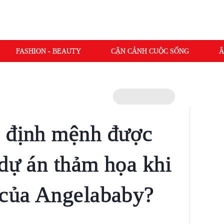
FASHION - BEAUTY
CẬN CẢNH CUỘC SỐNG
Â
n định mệnh được
 dự án thảm họa khi
 của Angelababy?