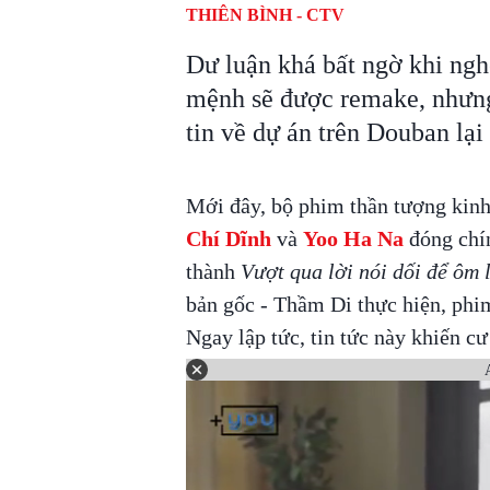
THIÊN BÌNH - CTV
Dư luận khá bất ngờ khi ngh
mệnh sẽ được remake, nhưng 
tin về dự án trên Douban lại
Mới đây, bộ phim thần tượng kin
Chí Dĩnh
và
Yoo Ha Na
đóng chí
thành
Vượt qua lời nói dối để ôm 
bản gốc - Thầm Di thực hiện, phi
Ngay lập tức, tin tức này khiến cư