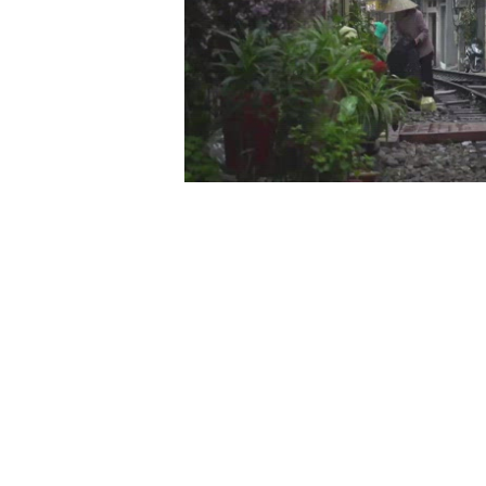
00:00
/
01:05
TRUVID NEW STU