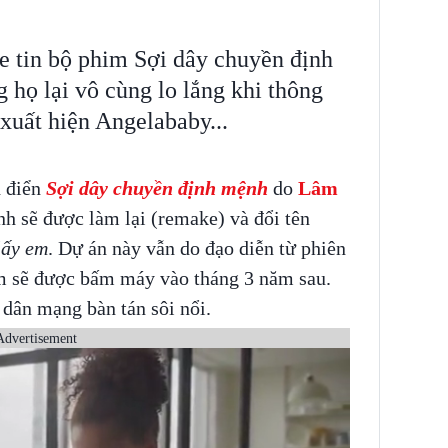
e tin bộ phim Sợi dây chuyền định
họ lại vô cùng lo lắng khi thông
 xuất hiện Angelababy...
h điển
Sợi dây chuyền định mệnh
do
Lâm
nh sẽ được làm lại (remake) và đổi tên
lấy em
. Dự án này vẫn do đạo diễn từ phiên
m sẽ được bấm máy vào tháng 3 năm sau.
 dân mạng bàn tán sôi nổi.
Advertisement