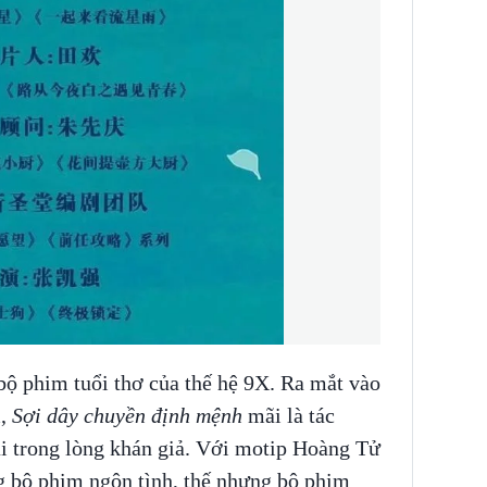
bộ phim tuổi thơ của thế hệ 9X. Ra mắt vào
m,
Sợi dây chuyền định mệnh
mãi là tác
ai trong lòng khán giả. Với motip Hoàng Tử
 bộ phim ngôn tình, thế nhưng bộ phim