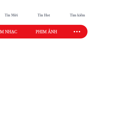
Tin Mới
Tin Hot
Tìm kiếm
M NHẠC
PHIM ẢNH
SAO SPORT