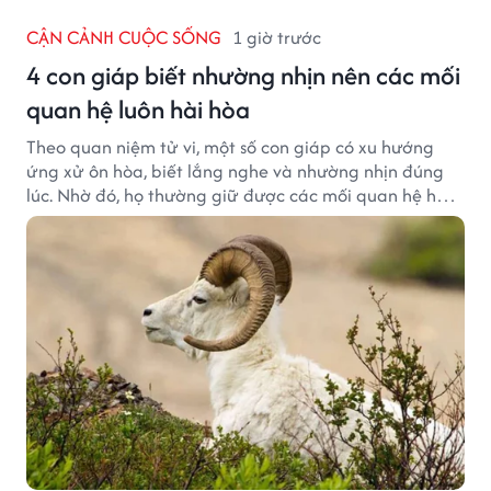
CẬN CẢNH CUỘC SỐNG
1 giờ trước
4 con giáp biết nhường nhịn nên các mối
quan hệ luôn hài hòa
Theo quan niệm tử vi, một số con giáp có xu hướng
ứng xử ôn hòa, biết lắng nghe và nhường nhịn đúng
lúc. Nhờ đó, họ thường giữ được các mối quan hệ hài
hòa và nhận được sự yêu mến từ những người xung
quanh.