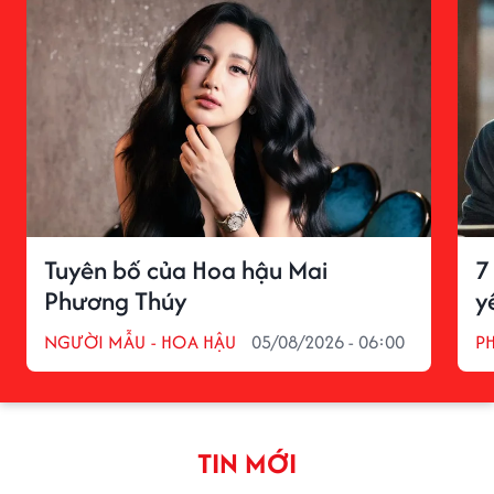
Tuyên bố của Hoa hậu Mai
7
Phương Thúy
y
NGƯỜI MẪU - HOA HẬU
05/08/2026 - 06:00
P
TIN MỚI