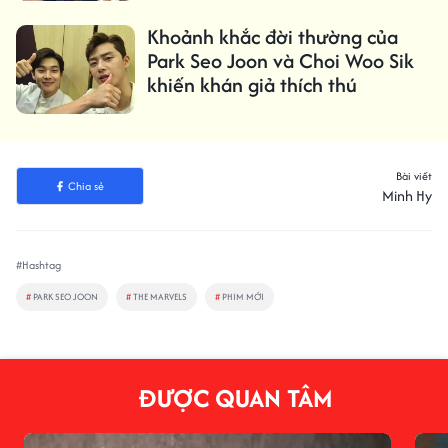
Khoảnh khắc đời thường của
Park Seo Joon và Choi Woo Sik
khiến khán giả thích thú
Bài viết
Chia sẻ
Minh Hy
#Hashtag
#
PARK SEO JOON
#
THE MARVELS
#
PHIM MỚI
ĐƯỢC QUAN TÂM