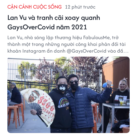
CẬN CẢNH CUỘC SỐNG
12 phút trước
Lan Vu và tranh cãi xoay quanh
GaysOverCovid năm 2021
Lan Vu, nhà sáng lập thương hiệu FabulousMe, trở
thành một trong những người công khai phản đối tài
khoản Instagram ẩn danh @GaysOverCovid vào đầu
năm 2021, trong bối cảnh đại dịch COVID-19 vẫn diễn
biến nghiêm trọng.