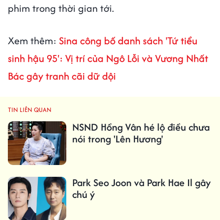
phim trong thời gian tới.
Xem thêm:
Sina công bố danh sách 'Tứ tiểu
sinh hậu 95': Vị trí của Ngô Lỗi và Vương Nhất
Bác gây tranh cãi dữ dội
TIN LIÊN QUAN
NSND Hồng Vân hé lộ điều chưa
nói trong 'Lên Hương'
Park Seo Joon và Park Hae Il gây
chú ý