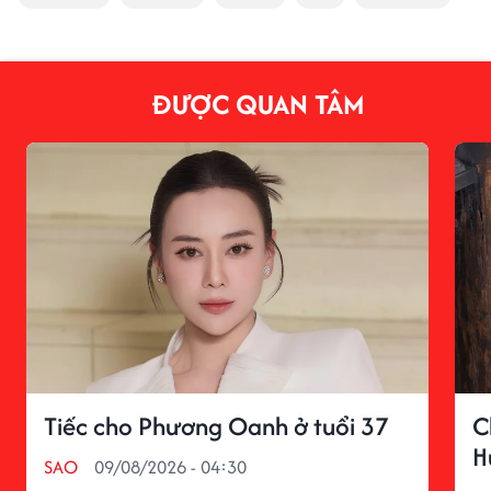
ĐƯỢC QUAN TÂM
Tiếc cho Phương Oanh ở tuổi 37
C
H
SAO
09/08/2026 - 04:30