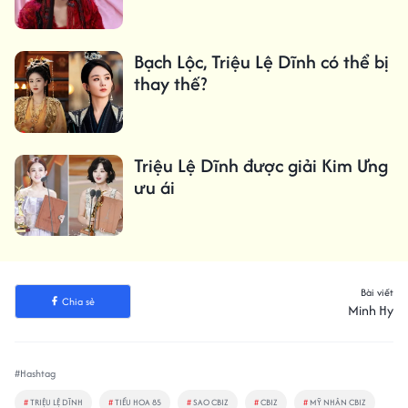
Bạch Lộc, Triệu Lệ Dĩnh có thể bị
thay thế?
Triệu Lệ Dĩnh được giải Kim Ưng
ưu ái
Bài viết
Chia sẻ
Minh Hy
#Hashtag
#
TRIỆU LỆ DĨNH
#
TIỂU HOA 85
#
SAO CBIZ
#
CBIZ
#
MỸ NHÂN CBIZ