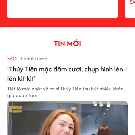
S
TIN MỚI
SAO
3 phút trước
'Thủy Tiên mặc đầm cưới, chụp hình lén
lén lút lút'
Tiết lộ mới nhất về ca sĩ Thủy Tiên thu hút nhiều khán
giả quan tâm.