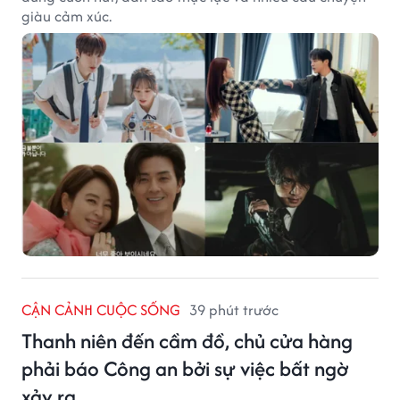
giàu cảm xúc.
CẬN CẢNH CUỘC SỐNG
39 phút trước
Thanh niên đến cầm đồ, chủ cửa hàng
phải báo Công an bởi sự việc bất ngờ
xảy ra