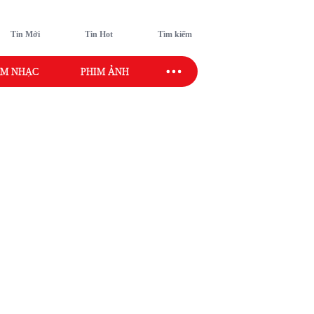
Tin Mới
Tin Hot
Tìm kiếm
M NHẠC
PHIM ẢNH
SAO SPORT