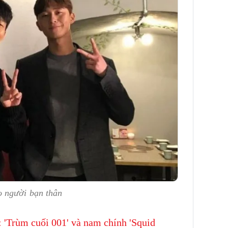
o người bạn thân
: 'Trùm cuối 001' và nam chính 'Squid