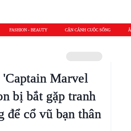
FASHION - BEAUTY
CẬN CẢNH CUỘC SỐNG
Â
 'Captain Marvel
on bị bắt gặp tranh
g để cổ vũ bạn thân