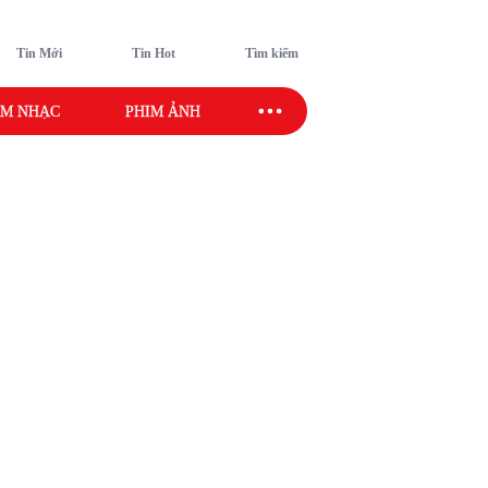
Tin Mới
Tin Hot
Tìm kiếm
M NHẠC
PHIM ẢNH
SAO SPORT