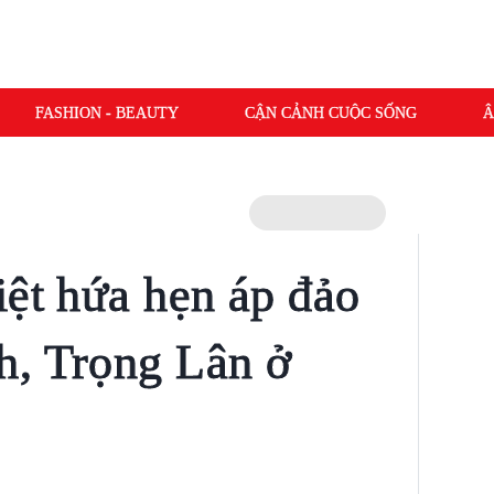
FASHION - BEAUTY
CẬN CẢNH CUỘC SỐNG
Â
iệt hứa hẹn áp đảo
h, Trọng Lân ở