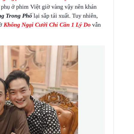
i phụ ở phim Việt giờ vàng vậy nên khán
g Trong Phố
lại sắp tái xuất. Tuy nhiên,
 ở
Không Ngại Cưới Chỉ Cần 1 Lý Do
vẫn