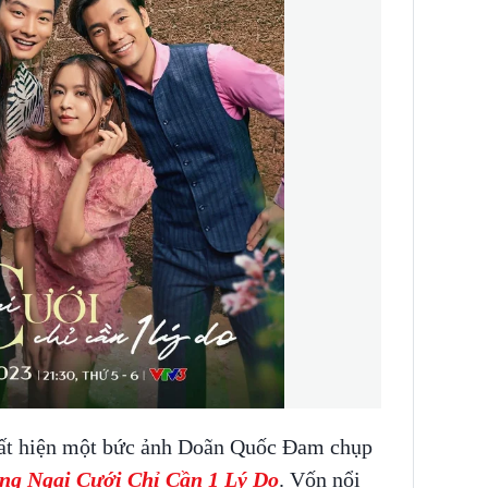
uất hiện một bức ảnh Doãn Quốc Đam chụp
ng Ngại Cưới Chỉ Cần 1 Lý Do
. Vốn nổi