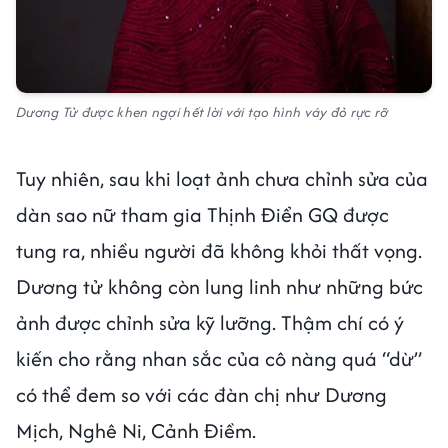
Dương Tử được khen ngợi hết lời với tạo hình váy đỏ rực rỡ
Tuy nhiên, sau khi loạt ảnh chưa chỉnh sửa của
dàn sao nữ tham gia Thịnh Điển GQ được
tung ra, nhiều người đã không khỏi thất vọng.
Dương tử không còn lung linh như những bức
ảnh được chỉnh sửa kỹ lưỡng. Thậm chí có ý
kiến cho rằng nhan sắc của cô nàng quá “dừ”
có thể đem so với các đàn chị như Dương
Mịch, Nghê Ni, Cảnh Điềm.