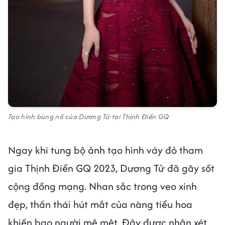
Tạo hình bùng nổ của Dương Tử tại Thịnh Điển GQ
Ngay khi tung bộ ảnh tạo hình váy đỏ tham
gia Thịnh Điển GQ 2023, Dương Tử đã gây sốt
cộng đồng mạng. Nhan sắc trong veo xinh
đẹp, thần thái hút mắt của nàng tiểu hoa
khiến bao người mê mệt. Đây được nhận xét