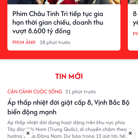
Phim Châu Tinh Trì tiếp tục gia
8
hạn thời gian chiếu, doanh thu
y
vượt 8.600 tỷ đồng
P
PHIM ẢNH
28 phút trước
TIN MỚI
CẬN CẢNH CUỘC SỐNG
21 phút trước
Áp thấp nhiệt đới giật cấp 8, Vịnh Bắc Bộ
biển động mạnh
Áp thấp nhiệt đới đang hoạt động trên khu vực phía
Tây đảo Hải Nam (Trung Quốc), di chuyển chậm theo
×
×
hướng Đông Đông Nam. Dự báo trong 12 giờ tới, hệ