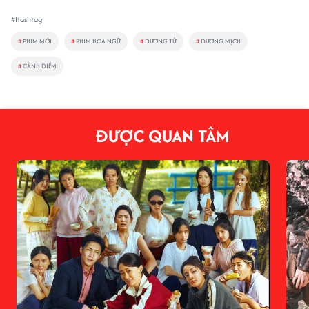
#Hashtag
#
PHIM MỚI
#
PHIM HOA NGỮ
#
DƯƠNG TỬ
#
DƯƠNG MỊCH
#
CẢNH ĐIỀM
ĐƯỢC QUAN TÂM