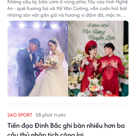
Không cầu kỳ, bữa cơm ở vùng phía Tây của tỉnh Nghệ
An - quê hương bà xã Hồ Văn Cường, vẫn cuốn hút bởi
những sản vật gần gũi và hương vị đậm đà, mộc mạc
của núi rừng.
SAO SPORT
28 phút trước
Tiền đạo Đình Bắc ghi bàn nhiều hơn ba
cầu thủ nhập tịch cộng lại