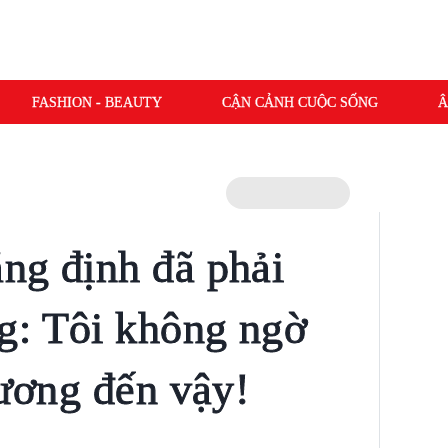
FASHION - BEAUTY
CẬN CẢNH CUỘC SỐNG
Â
ng định đã phải
g: Tôi không ngờ
hương đến vậy!