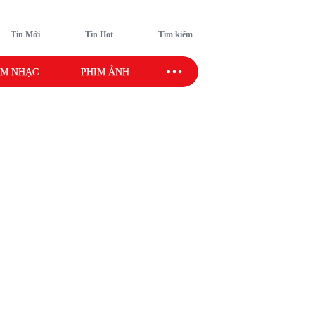
Tin Mới
Tin Hot
Tìm kiếm
M NHẠC
PHIM ẢNH
SAO SPORT