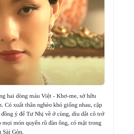
ang hai dòng máu Việt - Khơ-me, sở hữu
. Có xuất thân nghèo khó giống nhau, cặp
đồng ý để Tư Nhị về ở cùng, dìu dắt cô trở
ạo mọi món quyến rũ đàn ông, có mặt trong
u Sài Gòn.