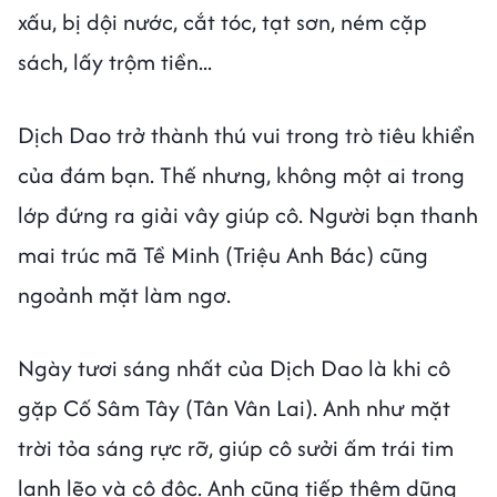
xấu, bị dội nước, cắt tóc, tạt sơn, ném cặp
sách, lấy trộm tiền...
Dịch Dao trở thành thú vui trong trò tiêu khiển
của đám bạn. Thế nhưng, không một ai trong
lớp đứng ra giải vây giúp cô. Người bạn thanh
mai trúc mã Tề Minh (Triệu Anh Bác) cũng
ngoảnh mặt làm ngơ.
Ngày tươi sáng nhất của Dịch Dao là khi cô
gặp Cố Sâm Tây (Tân Vân Lai). Anh như mặt
trời tỏa sáng rực rỡ, giúp cô sưởi ấm trái tim
lạnh lẽo và cô độc. Anh cũng tiếp thêm dũng