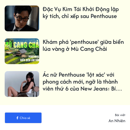
Đặc Vụ Kim Tái Khởi Động lập
kỳ tích, chỉ xếp sau Penthouse
Khám phá 'penthouse' giữa biển
lúa vàng ở Mù Cang Chải
Ác nữ Penthouse 'lột xác' với
phong cách mới, ngỡ là thành
viên thứ 6 của New Jeans: Bí
quyết do đâu?
Bài viết
Chia sẻ
An Nhiên