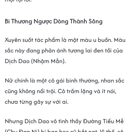
Bi Thương Ngược Dòng Thành Sông
Xuyên suốt tác phẩm là một màu u buồn. Màu
sắc này đang phản ánh tương lai đen tối của
Dịch Dao (Nhậm Mẫn).
Nữ chính là một cô gái bình thường, nhan sắc
cũng không nổi trội. Cô trầm lặng và ít nói,
chưa từng gây sự với ai.
Nhưng Dịch Dao vô tình thấy Đường Tiểu Mễ
(Chu Đan Ni) bị bạn học cũ bắt nạt. Vì thế, cô