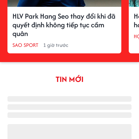
HLV Park Hang Seo thay đổi khi đã
H
quyết định không tiếp tục cầm
h
quân
H
SAO SPORT
1 giờ trước
TIN MỚI