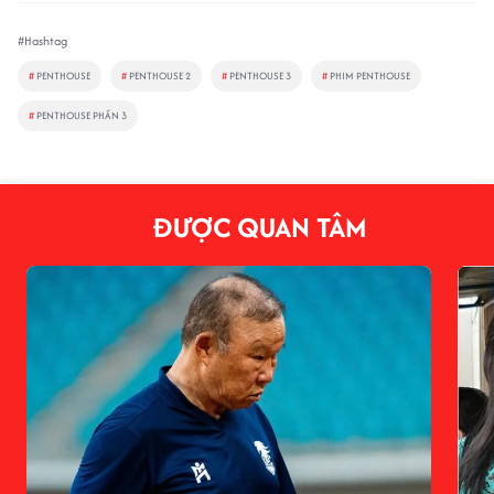
#Hashtag
#
PENTHOUSE
#
PENTHOUSE 2
#
PENTHOUSE 3
#
PHIM PENTHOUSE
#
PENTHOUSE PHẦN 3
ĐƯỢC QUAN TÂM