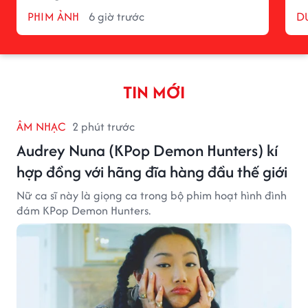
PHIM ẢNH
6 giờ trước
D
TIN MỚI
ÂM NHẠC
2 phút trước
Audrey Nuna (KPop Demon Hunters) kí
hợp đồng với hãng đĩa hàng đầu thế giới
Nữ ca sĩ này là giọng ca trong bộ phim hoạt hình đình
đám KPop Demon Hunters.