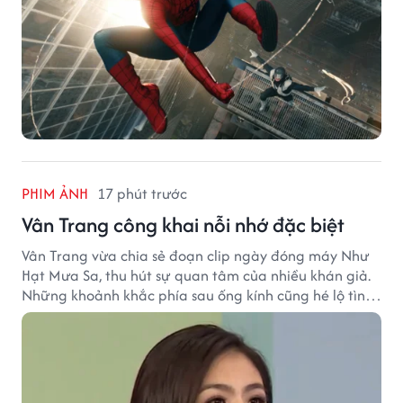
PHIM ẢNH
17 phút trước
Vân Trang công khai nỗi nhớ đặc biệt
Vân Trang vừa chia sẻ đoạn clip ngày đóng máy Như
Hạt Mưa Sa, thu hút sự quan tâm của nhiều khán giả.
Những khoảnh khắc phía sau ống kính cũng hé lộ tình
cảm đặc biệt mà nữ diễn viên dành cho ê-kíp bộ phim.