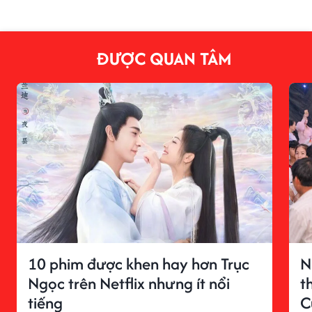
ĐƯỢC QUAN TÂM
10 phim được khen hay hơn Trục
N
Ngọc trên Netflix nhưng ít nổi
t
tiếng
C