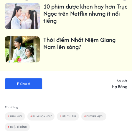
10 phim được khen hay hơn Trục
Ngọc trên Netflix nhưng ít nổi
tiếng
Thời điểm Nhất Niệm Giang
Nam lên sóng?
Bài viết
Chia sẻ
Hạ Băng
#Hashtag
#
PHIM MỚI
#
PHIM HOA NGỮ
#
LƯU THI THI
#
DƯƠNG MỊCH
#
TRIỆU LỆ DĨNH