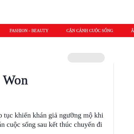
FASHION - BEAUTY
CẬN CẢNH CUỘC SỐNG
Â
i Won
p tục khiến khán giả ngưỡng mộ khi
ẫn cuộc sống sau kết thúc chuyến đi