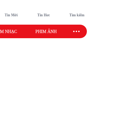
Tin Mới
Tin Hot
Tìm kiếm
M NHẠC
PHIM ẢNH
SAO SPORT