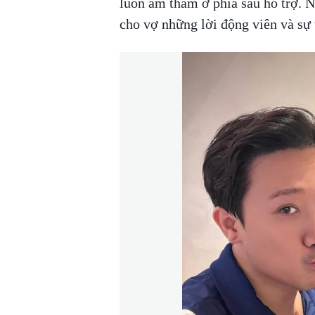
luôn âm thầm ở phía sau hỗ trợ. N
cho vợ những lời động viên và sự 