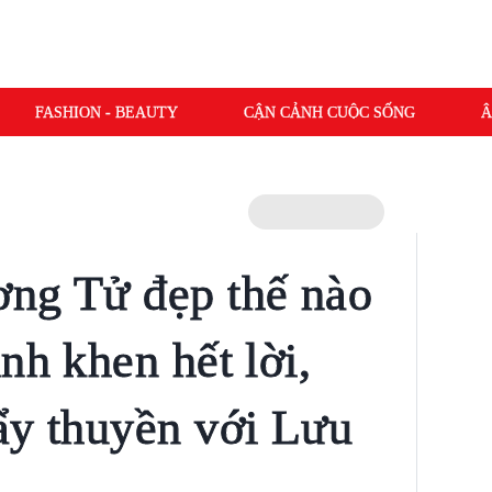
FASHION - BEAUTY
CẬN CẢNH CUỘC SỐNG
Â
ơng Tử đẹp thế nào
nh khen hết lời,
ẩy thuyền với Lưu