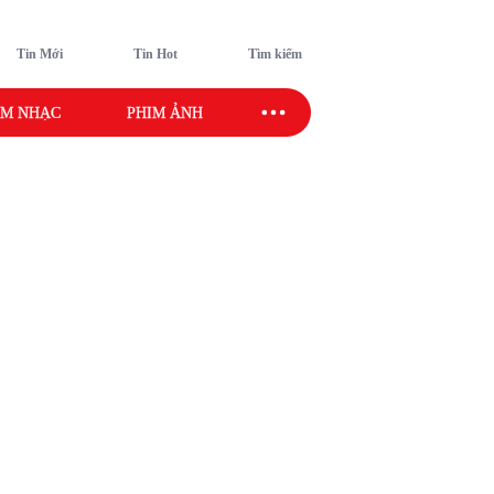
Tin Mới
Tin Hot
Tìm kiếm
M NHẠC
PHIM ẢNH
SAO SPORT