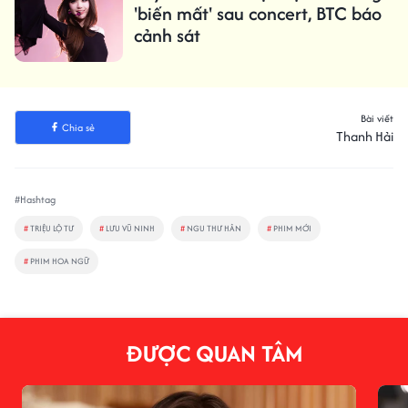
'biến mất' sau concert, BTC báo
cảnh sát
Bài viết
Chia sẻ
Thanh Hải
#Hashtag
#
TRIỆU LỘ TƯ
#
LƯU VŨ NINH
#
NGU THƯ HÂN
#
PHIM MỚI
#
PHIM HOA NGỮ
ĐƯỢC QUAN TÂM