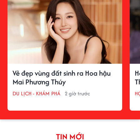
Vẻ đẹp vùng đất sinh ra Hoa hậu
H
Mai Phương Thúy
T
DU LỊCH - KHÁM PHÁ
2 giờ trước
H
TIN MỚI