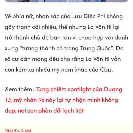
Về phía nữ, nhan sắc của Lưu Diệc Phi không
gây tranh cãi nhiều, thế nhưng La Vân Hi lại
trở thành chủ đề bàn tán vì chưa hợp với danh
xưng "tường thành cổ trang Trung Quốc". Đa
số cư dân mạng đều cho rằng La Vân Hi vẫn
còn kém xa nhiều mỹ nam khác của Cbiz.
Xem thêm:
Từng chiếm spotlight của Dương
Tử, mỹ nhân 9x này lại tự nhận mình không
đẹp, netizen phản đối kịch liệt
TIN LIÊN QUAN