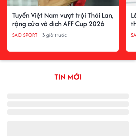
Tuyển Việt Nam vượt trội Thái Lan,
L
rộng cửa vô địch AFF Cup 2026
t
SAO SPORT
3 giờ trước
S
TIN MỚI