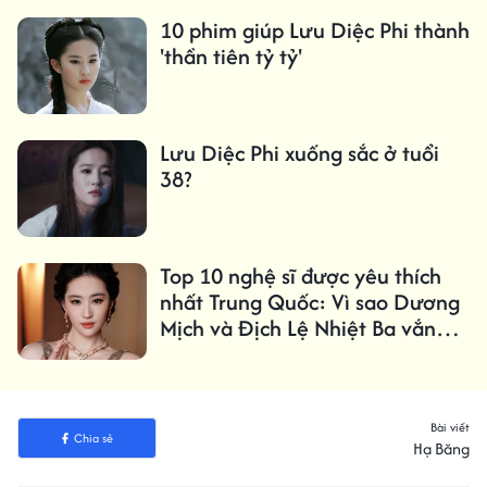
10 phim giúp Lưu Diệc Phi thành
'thần tiên tỷ tỷ'
Lưu Diệc Phi xuống sắc ở tuổi
38?
Top 10 nghệ sĩ được yêu thích
nhất Trung Quốc: Vì sao Dương
Mịch và Địch Lệ Nhiệt Ba vắng
mặt?
Bài viết
Chia sẻ
Hạ Băng