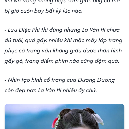
khi xìn trông không đẹp, cảm giác ổng có thể
bị gió cuốn bay bất kỳ lúc nào.
- Lưu Diệc Phi thì đúng nhưng La Vân Hi chưa
đủ tuổi, quá gầy, nhiều khi mặc mấy lớp trang
phục cổ trang vẫn không giấu được thân hình
gầy gò, trang điểm phim nào cũng đậm quá.
- Nhìn tạo hình cổ trang của Dương Dương
còn đẹp hơn La Vân Hi nhiều ấy chứ.