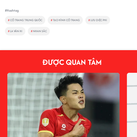
#Hashtag
#
CỔ TRANG TRUNG QUỐC
#
TẠO HÌNH CỔ TRANG
#
LƯU DIỆC PHI
#
LA VÂN HI
#
NHAN SẮC
ĐƯỢC QUAN TÂM