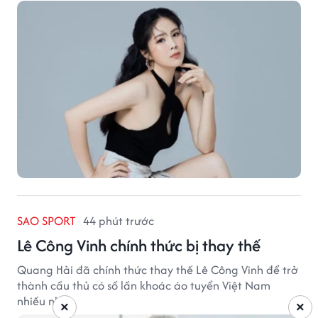
nhiều sự quan tâm.
SAO SPORT
44 phút trước
Lê Công Vinh chính thức bị thay thế
Quang Hải đã chính thức thay thế Lê Công Vinh để trở
thành cầu thủ có số lần khoác áo tuyển Việt Nam
nhiều nhất.
×
×