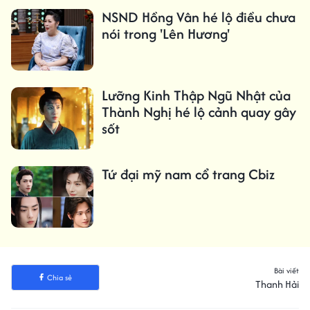
NSND Hồng Vân hé lộ điều chưa
nói trong 'Lên Hương'
Lưỡng Kinh Thập Ngũ Nhật của
Thành Nghị hé lộ cảnh quay gây
sốt
Tứ đại mỹ nam cổ trang Cbiz
Bài viết
Chia sẻ
Thanh Hải