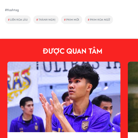
#Hashtag
#
LIÊN HOA LÂU
#
THÀNH NGHỊ
#
PHIM MỚI
#
PHIM HOA NGỮ
ĐƯỢC QUAN TÂM