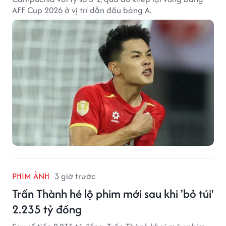
AFF Cup 2026 ở vị trí dẫn đầu bảng A.
PHIM ẢNH
3 giờ trước
Trấn Thành hé lộ phim mới sau khi 'bỏ túi'
2.235 tỷ đồng