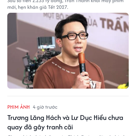
Sau số tiền 2.235 tỷ đồng, Trấn Thành khai máy phim
mới, hẹn khán giả Tết 2027.
PHIM ẢNH
4 giờ trước
Trương Lăng Hách và Lư Dục Hiểu chưa
quay đã gây tranh cãi