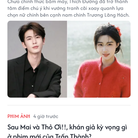
Chưa chính thức bấm máy, Thích Đường đã trở thành
tâm điểm chú ý khi vướng tranh cãi xoay quanh lựa
chọn nữ chính bên cạnh nam chính Trương Lăng Hách.
PHIM ẢNH
4 giờ trước
Sau Mai và Thỏ Ơi!!, khán giả kỳ vọng gì
ở phim mới của Trấn Thành?