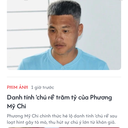
PHIM ẢNH
1 giờ trước
Danh tính 'chú rể' trăm tỷ của Phương
Mỹ Chi
Phương Mỹ Chi chính thức hé lộ danh tính 'chú rể' sau
loạt hint gây tò mò, thu hút sự chú ý lớn từ khán giả.