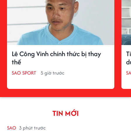
Lê Công Vinh chính thức bị thay
T
thế
d
SAO SPORT
5 giờ trước
S
TIN MỚI
SAO
3 phút trước