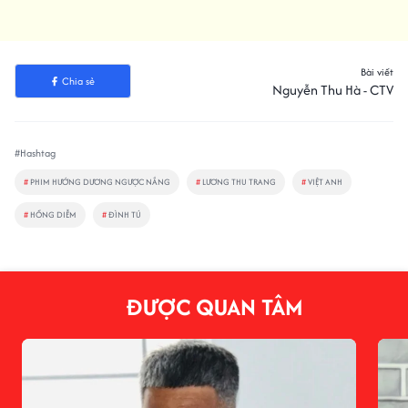
Bài viết
Chia sẻ
Nguyễn Thu Hà - CTV
#Hashtag
#
PHIM HƯỚNG DƯƠNG NGƯỢC NẮNG
#
LƯƠNG THU TRANG
#
VIỆT ANH
#
HỒNG DIỄM
#
ĐÌNH TÚ
ĐƯỢC QUAN TÂM