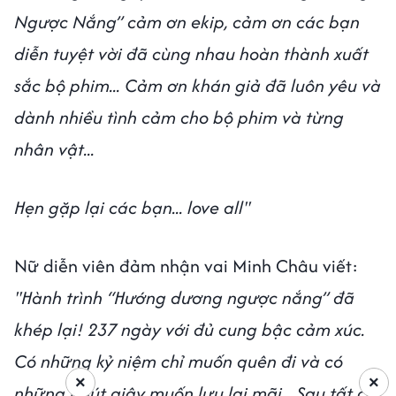
Ngược Nắng” cảm ơn ekip, cảm ơn các bạn
diễn tuyệt vời đã cùng nhau hoàn thành xuất
sắc bộ phim... Cảm ơn khán giả đã luôn yêu và
dành nhiều tình cảm cho bộ phim và từng
nhân vật...
Hẹn gặp lại các bạn... love all''
Nữ diễn viên đảm nhận vai Minh Châu viết:
''Hành trình “Hướng dương ngược nắng” đã
khép lại! 237 ngày với đủ cung bậc cảm xúc.
Có những kỷ niệm chỉ muốn quên đi và có
×
×
những phút giây muốn lưu lại mãi....Sau tất cả