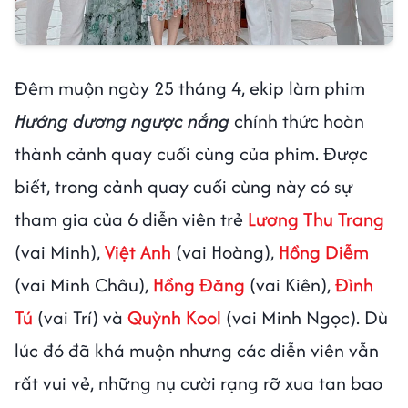
Đêm muộn ngày 25 tháng 4, ekip làm phim
Hướng dương ngược nắng
chính thức hoàn
thành cảnh quay cuối cùng của phim. Được
biết, trong cảnh quay cuối cùng này có sự
tham gia của 6 diễn viên trẻ
Lương Thu Trang
(vai Minh),
Việt Anh
(vai Hoàng),
Hồng Diễm
(vai Minh Châu),
Hồng Đăng
(vai Kiên),
Đình
Tú
(vai Trí) và
Quỳnh Kool
(vai Minh Ngọc). Dù
lúc đó đã khá muộn nhưng các diễn viên vẫn
rất vui vẻ, những nụ cười rạng rỡ xua tan bao