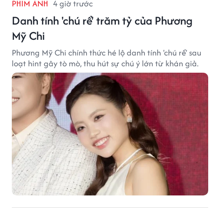
PHIM ẢNH
4 giờ trước
Danh tính 'chú rể' trăm tỷ của Phương
Mỹ Chi
Phương Mỹ Chi chính thức hé lộ danh tính 'chú rể' sau
loạt hint gây tò mò, thu hút sự chú ý lớn từ khán giả.