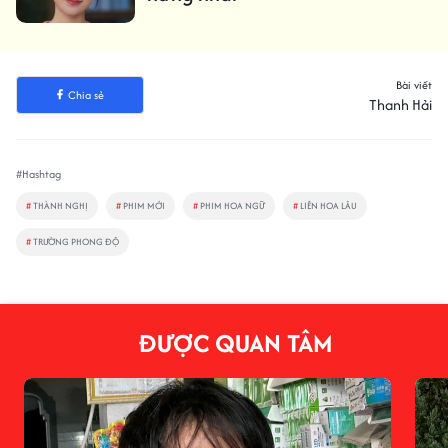
Bài viết
Chia sẻ
Thanh Hải
#Hashtag
#
THÀNH NGHỊ
#
PHIM MỚI
#
PHIM HOA NGỮ
#
LIÊN HOA LÂU
#
TRƯỜNG PHONG ĐỘ
ĐƯỢC QUAN TÂM