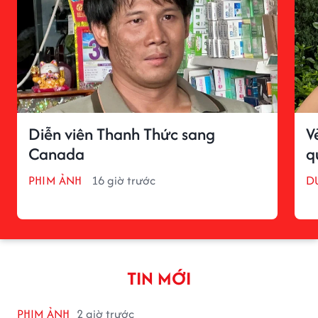
Diễn viên Thanh Thức sang
V
Canada
q
PHIM ẢNH
16 giờ trước
D
TIN MỚI
PHIM ẢNH
2 giờ trước