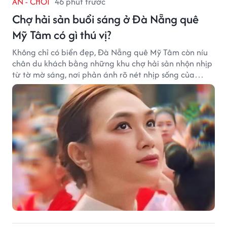
ĂN - CHƠI
46 phút trước
Chợ hải sản buổi sáng ở Đà Nẵng quê
Mỹ Tâm có gì thú vị?
Không chỉ có biển đẹp, Đà Nẵng quê Mỹ Tâm còn níu
chân du khách bằng những khu chợ hải sản nhộn nhịp
từ tờ mờ sáng, nơi phản ánh rõ nét nhịp sống của
thành phố biển.