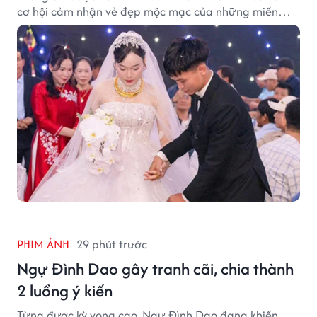
cơ hội cảm nhận vẻ đẹp mộc mạc của những miền
quê giàu truyền thống.
PHIM ẢNH
29 phút trước
Ngự Đình Dao gây tranh cãi, chia thành
2 luồng ý kiến
Từng được kỳ vọng cao, Ngự Đình Dao đang khiến