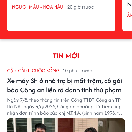
N
NGƯỜI MẪU - HOA HẬU
20 giờ trước
Â
TIN MỚI
CẬN CẢNH CUỘC SỐNG
10 phút trước
Xe máy SH ở nhà trọ bị mất trộm, cô gái
báo Công an liền rõ danh tính thủ phạm
Ngày 7/8, theo thông tin trên Cổng TTĐT Công an TP
Hà Nội, ngày 4/8/2026, Công an phường Từ Liêm tiếp
nhận đơn trình báo của chị N.T.H.A. (sinh năm 1998, trú
tại phường Từ Liêm) về việc bị kẻ gian lấy trộm chiếc
xe mô tô Honda SH 125i, tại khu nhà trọ nơi đang sinh