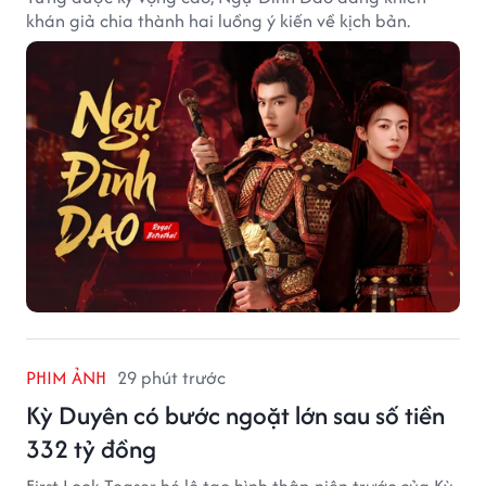
khán giả chia thành hai luồng ý kiến về kịch bản.
PHIM ẢNH
29 phút trước
Kỳ Duyên có bước ngoặt lớn sau số tiền
332 tỷ đồng
First Look Teaser hé lộ tạo hình thập niên trước của Kỳ