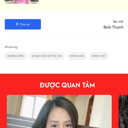
Bài viết
Chia sẻ
Bình Thanh
#Hashtag
#
HỒNG DIỄM
#
TRẠM CỨU HỘ TRÁI TIM
#
PHIM MỚI
#
PHIM VIỆT
ĐƯỢC QUAN TÂM