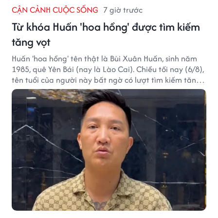
CẬN CẢNH CUỘC SỐNG
7 giờ trước
Từ khóa Huấn 'hoa hồng' được tìm kiếm
tăng vọt
Huấn 'hoa hồng' tên thật là Bùi Xuân Huấn, sinh năm
1985, quê Yên Bái (nay là Lào Cai). Chiều tối nay (6/8),
tên tuổi của người này bất ngờ có lượt tìm kiếm tăng
vọt.