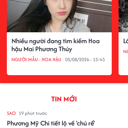
Nhiều người đang tìm kiếm Hoa
L
hậu Mai Phương Thúy
N
NGƯỜI MẪU - HOA HẬU
05/08/2026 - 15:43
TIN MỚI
SAO
19 phút trước
Phương Mỹ Chi tiết lộ về 'chú rể'