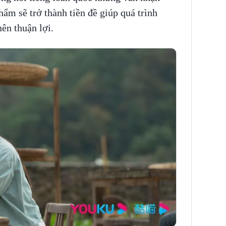
hẩm sẽ trở thành tiền đề giúp quá trình
ên thuận lợi.