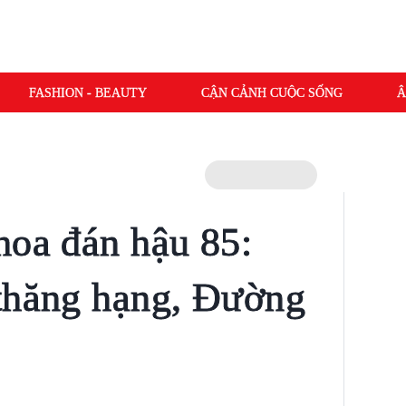
FASHION - BEAUTY
CẬN CẢNH CUỘC SỐNG
Â
hoa đán hậu 85:
thăng hạng, Đường