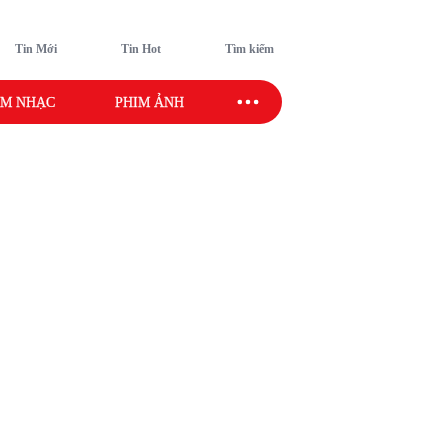
Tin Mới
Tin Hot
Tìm kiếm
M NHẠC
PHIM ẢNH
SAO SPORT