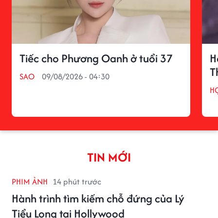
Tiếc cho Phương Oanh ở tuổi 37
H
T
SAO
09/08/2026 - 04:30
H
TIN MỚI
PHIM ẢNH
14 phút trước
Hành trình tìm kiếm chỗ đứng của Lý
Tiểu Long tại Hollywood