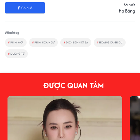
Bài viết
Chia sẻ
Hạ Băng
#Hashtag
#
PHIM MỚI
#
PHIM HOA NGỮ
#
ĐỊCH LỆ NHIỆT BA
#
HOÀNG CẢNH DU
#
DƯƠNG TỬ
ĐƯỢC QUAN TÂM