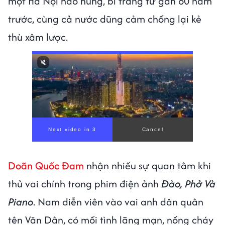
một Hà Nội hào hùng, bi tráng từ gần 80 năm
trước, cùng cả nước dũng cảm chống lại kẻ
thù xâm lược.
Doãn Quốc Đam
nhận nhiều sự quan tâm khi
thủ vai chính trong phim điện ảnh
Đào, Phở Và
Piano
. Nam diễn viên vào vai anh dân quân
tên Văn Dân, có mối tình lãng mạn, nồng cháy