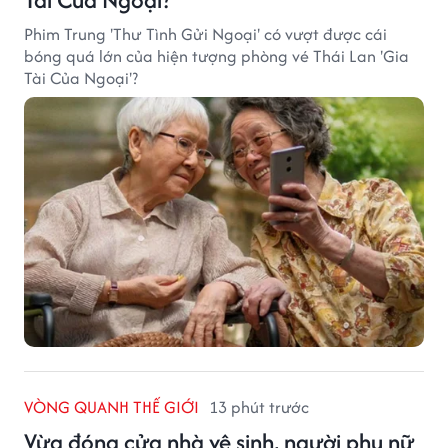
Phim Trung 'Thư Tình Gửi Ngoại' có vượt được cái
bóng quá lớn của hiện tượng phòng vé Thái Lan 'Gia
Tài Của Ngoại'?
VÒNG QUANH THẾ GIỚI
13 phút trước
Vừa đóng cửa nhà vệ sinh, người phụ nữ