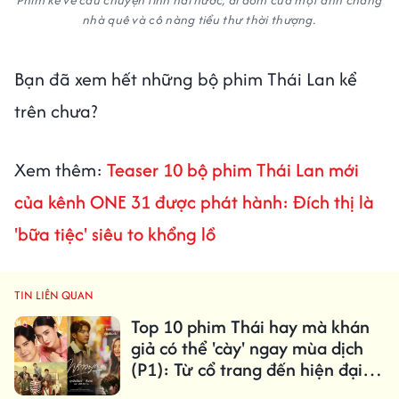
nhà quê và cô nàng tiểu thư thời thượng.
Bạn đã xem hết những bộ phim Thái Lan kể
trên chưa?
Xem thêm:
Teaser 10 bộ phim Thái Lan mới
của kênh ONE 31 được phát hành: Đích thị là
'bữa tiệc' siêu to khổng lồ
TIN LIÊN QUAN
Top 10 phim Thái hay mà khán
giả có thể 'cày' ngay mùa dịch
(P1): Từ cổ trang đến hiện đại
đều đủ cả