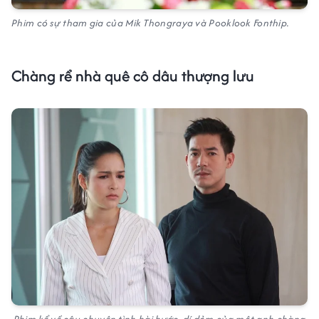
Phim có sự tham gia của Mik Thongraya và Pooklook Fonthip.
Chàng rể nhà quê cô dâu thượng lưu
Phim kể về câu chuyện tình hài hước, dí dỏm của một anh chàng