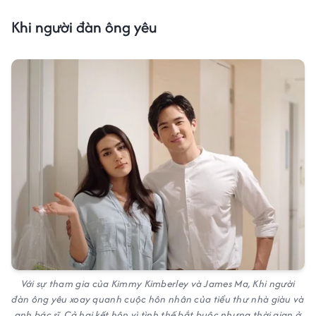
Khi người đàn ông yêu
Với sự tham gia của Kimmy Kimberley và James Ma, Khi người
đàn ông yêu xoay quanh cuộc hôn nhân của tiểu thư nhà giàu và
anh bác sĩ. Cả hai kết hôn vì tình thế bắt buộc nhưng thời gian ở