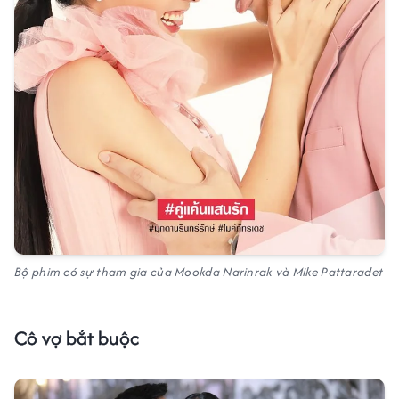
Bộ phim có sự tham gia của Mookda Narinrak và Mike Pattaradet
Cô vợ bắt buộc