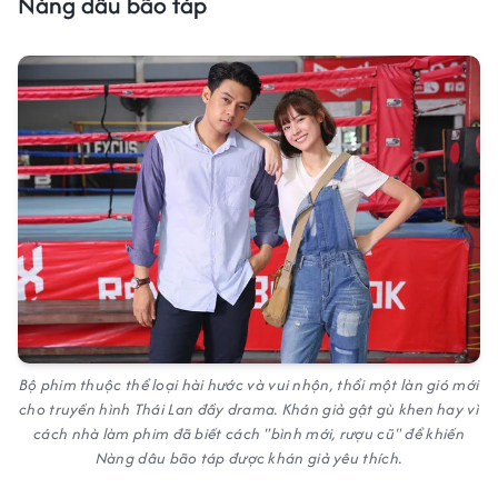
Nàng dâu bão táp
Bộ phim thuộc thể loại hài hước và vui nhộn, thổi một làn gió mới
cho truyền hình Thái Lan đầy drama. Khán giả gật gù khen hay vì
cách nhà làm phim đã biết cách "bình mới, rượu cũ" để khiến
Nàng dâu bão táp được khán giả yêu thích.