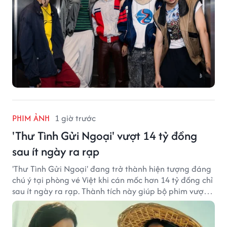
PHIM ẢNH
1 giờ trước
'Thư Tình Gửi Ngoại' vượt 14 tỷ đồng
sau ít ngày ra rạp
'Thư Tình Gửi Ngoại' đang trở thành hiện tượng đáng
chú ý tại phòng vé Việt khi cán mốc hơn 14 tỷ đồng chỉ
sau ít ngày ra rạp. Thành tích này giúp bộ phim vượt
kỳ vọng ban đầu và duy trì sức hút giữa cuộc cạnh
tranh của nhiều tác phẩm lớn.