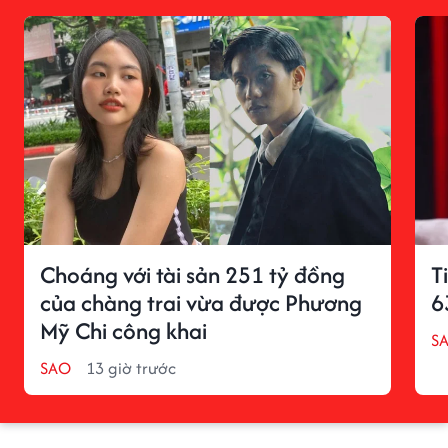
Choáng với tài sản 251 tỷ đồng
T
của chàng trai vừa được Phương
6
Mỹ Chi công khai
S
SAO
13 giờ trước