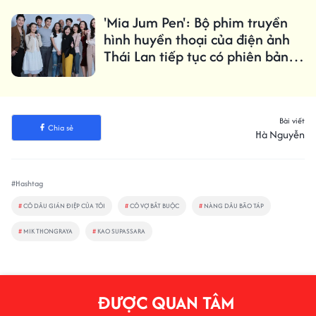
'Mia Jum Pen': Bộ phim truyền
hình huyền thoại của điện ảnh
Thái Lan tiếp tục có phiên bản
làm lại thứ 3
Bài viết
Chia sẻ
Hà Nguyễn
#Hashtag
#
CÔ DÂU GIÁN ĐIỆP CỦA TÔI
#
CÔ VỢ BẮT BUỘC
#
NÀNG DÂU BÃO TÁP
#
MIK THONGRAYA
#
KAO SUPASSARA
ĐƯỢC QUAN TÂM