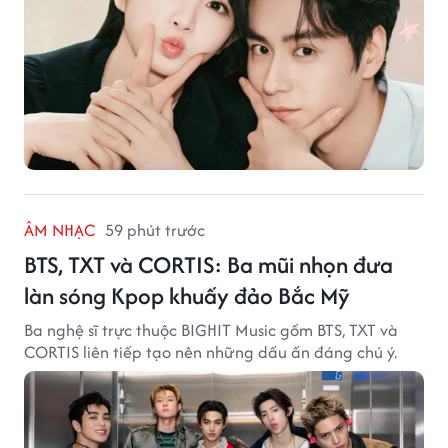
ÂM NHẠC
59 phút trước
BTS, TXT và CORTIS: Ba mũi nhọn đưa
làn sóng Kpop khuấy đảo Bắc Mỹ
Ba nghệ sĩ trực thuộc BIGHIT Music gồm BTS, TXT và
CORTIS liên tiếp tạo nên những dấu ấn đáng chú ý.