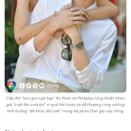
Cặp đôi "oan gia ngõ hẹp" Ko Vasin và Pinkploy từng khiến khán
giả "cười lăn cười bò" vì quá hài hước và dễ thương cùng những
tình huống "dở khóc dở cười" trong bộ phim Oan gia cay nồng.