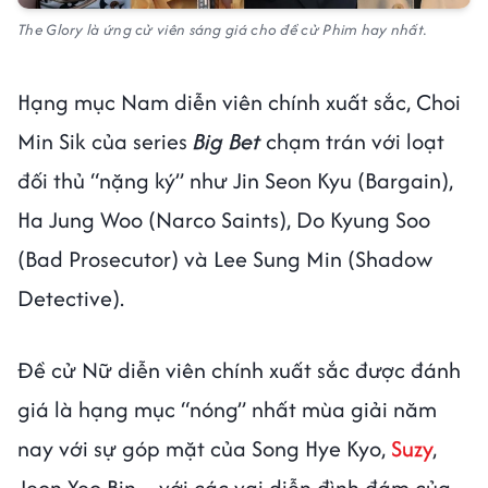
The Glory là ứng cử viên sáng giá cho đề cử Phim hay nhất.
Hạng mục Nam diễn viên chính xuất sắc, Choi
Min Sik của series
Big Bet
chạm trán với loạt
đối thủ “nặng ký” như Jin Seon Kyu (Bargain),
Ha Jung Woo (Narco Saints), Do Kyung Soo
(Bad Prosecutor) và Lee Sung Min (Shadow
Detective).
Đề cử Nữ diễn viên chính xuất sắc được đánh
giá là hạng mục “nóng” nhất mùa giải năm
nay với sự góp mặt của Song Hye Kyo,
Suzy
,
Jeon Yeo Bin,... với các vai diễn đình đám của