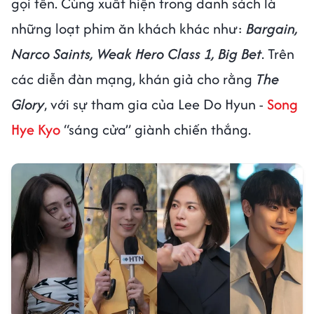
gọi tên. Cùng xuất hiện trong danh sách là
những loạt phim ăn khách khác như:
Bargain,
Narco Saints, Weak Hero Class 1, Big Bet
. Trên
các diễn đàn mạng, khán giả cho rằng
The
Glory
, với sự tham gia của Lee Do Hyun -
Song
Hye Kyo
“sáng cửa” giành chiến thắng.