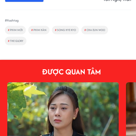
#Hashtag
#
PHIM MỚI
#
PHIM HÀN
#
SONG HYE KYO
#
CHA EUN WOO
#
THE GLORY
ĐƯỢC QUAN TÂM