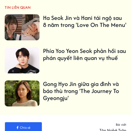
TIN LIÊN QUAN
Ha Seok Jin và Hani tái ngộ sau
8 năm trong 'Love On The Menu'
Phía Yoo Yeon Seok phản hồi sau
phán quyết liên quan vụ thuế
Gong Hyo Jin giữa gia đình và
báo thù trong 'The Journey To
Gyeongju'
Bài viết
Chia sẻ
Tôn Nghệ Trân