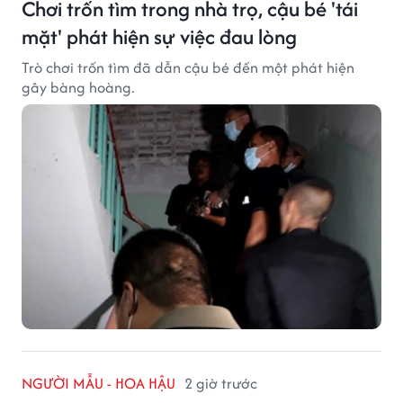
Chơi trốn tìm trong nhà trọ, cậu bé 'tái
mặt' phát hiện sự việc đau lòng
Trò chơi trốn tìm đã dẫn cậu bé đến một phát hiện
gây bàng hoàng.
NGƯỜI MẪU - HOA HẬU
2 giờ trước