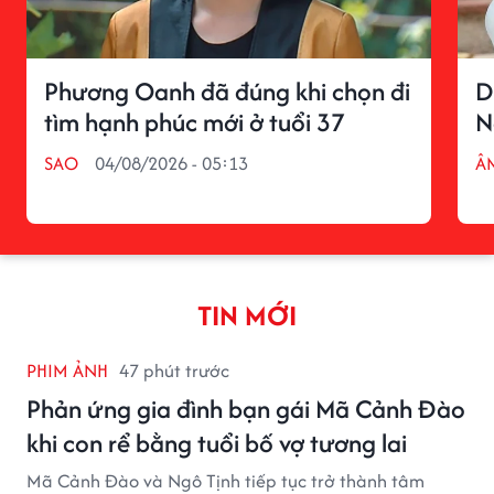
Phương Oanh đã đúng khi chọn đi
D
tìm hạnh phúc mới ở tuổi 37
N
SAO
04/08/2026 - 05:13
Â
TIN MỚI
PHIM ẢNH
47 phút trước
Phản ứng gia đình bạn gái Mã Cảnh Đào
khi con rể bằng tuổi bố vợ tương lai
Mã Cảnh Đào và Ngô Tịnh tiếp tục trở thành tâm