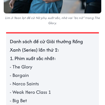
Lim Ji Yeon lọt đề cử Nữ phụ xuất sắc, nhờ vai "ác nữ" trong The
Glory.
Danh sách đề cử Giải thưởng Rồng
Xanh (Series) lần thứ 2:
1. Phim xuất sắc nhất:
- The Glory
- Bargain
- Narco Saints
- Weak Hero Class 1
- Big Bet