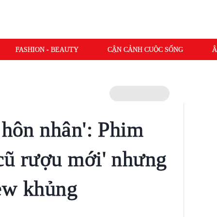
FASHION - BEAUTY
CẬN CẢNH CUỘC SỐNG
Â
 hôn nhân': Phim
cũ rượu mới' nhưng
iew khủng