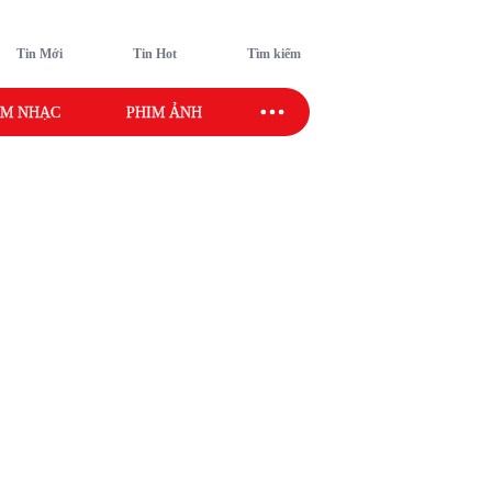
Tin Mới
Tin Hot
Tìm kiếm
M NHẠC
PHIM ẢNH
SAO SPORT