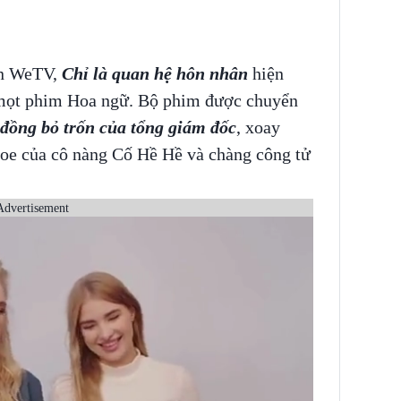
ên WeTV,
Chỉ là quan hệ hôn nhân
hiện
u mọt phim Hoa ngữ. Bộ phim được chuyển
đồng bỏ trốn của tổng giám đốc
, xoay
goe của cô nàng Cố Hề Hề và chàng công tử
Advertisement