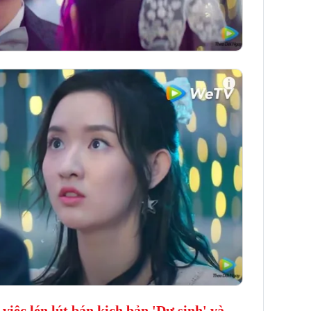
việc lén lút bán kịch bản 'Dư sinh' và