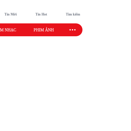
Tin Mới
Tin Hot
Tìm kiếm
M NHẠC
PHIM ẢNH
SAO SPORT