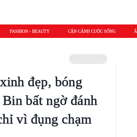
FASHION - BEAUTY
CẬN CẢNH CUỘC SỐNG
Â
 xinh đẹp, bóng
 Bin bất ngờ đánh
chỉ vì đụng chạm