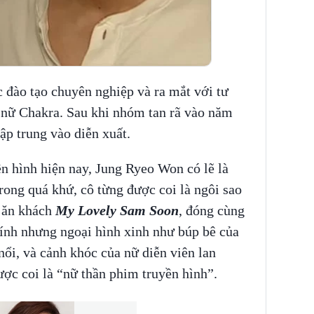
đào tạo chuyên nghiệp và ra mắt với tư
 nữ Chakra. Sau khi nhóm tan rã vào năm
p trung vào diễn xuất.
 hình hiện nay, Jung Ryeo Won có lẽ là
trong quá khứ, cô từng được coi là ngôi sao
h ăn khách
My Lovely Sam Soon
, đóng cùng
hính nhưng ngoại hình xinh như búp bê của
nổi, và cảnh khóc của nữ diễn viên lan
c coi là “nữ thần phim truyền hình”.