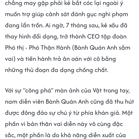
chẳng may gặp phải kẻ bắt cóc lại ngoài ý
muốn trợ giúp cảnh sát đánh gục nghi phạm
đang lẩn trốn. Ai ngờ, 7 tháng sau, kẻ xấu đã
thay hình đổi dạng, trở thành CEO tập đoàn
Phó thị - Phó Thận Hành (Bành Quán Anh sắm
vai) và tiến hành trả ân oán với cô bằng
những thủ đoạn đa dạng chồng chất.
Với sự "công phá" màn ảnh của Vật trong tay,
nam diễn viên Bành Quán Anh cũng đã thu hút
được đông đảo sự chú ý từ phía khán giả. Một
phần vì bản thân vai diễn này vô cùng đặc
sắc, một phần là do khả năng diễn xuất của