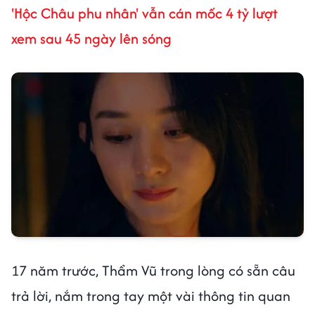
'Hộc Châu phu nhân' vẫn cán mốc 4 tỷ lượt
xem sau 45 ngày lên sóng
17 năm trước, Thẩm Vũ trong lòng có sẵn câu
trả lời, nắm trong tay một vài thông tin quan