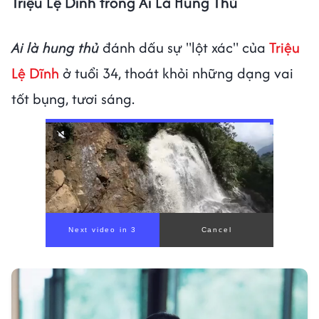
Triệu Lệ Dĩnh trong Ai Là Hung Thủ
Ai là hung thủ
đánh dấu sự "lột xác" của
Triệu
Lệ Dĩnh
ở tuổi 34, thoát khỏi những dạng vai
tốt bụng, tươi sáng.