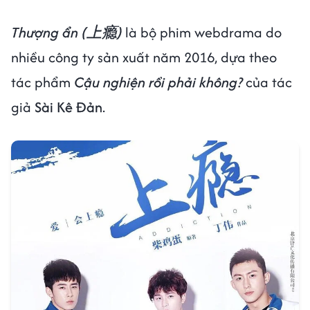
Thượng ẩn (上瘾)
là bộ phim webdrama do
nhiều công ty sản xuất năm 2016, dựa theo
tác phẩm
Cậu nghiện rồi phải không?
của tác
giả
Sài Kê Đản
.