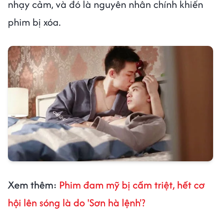
nhạy cảm, và đó là nguyên nhân chính khiến
phim bị xóa.
Xem thêm:
Phim đam mỹ bị cấm triệt, hết cơ
hội lên sóng là do 'Sơn hà lệnh'?