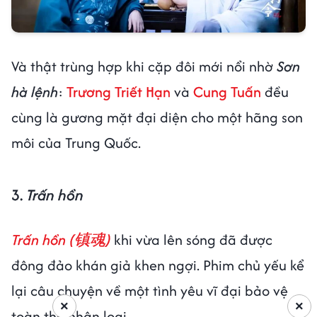
Và thật trùng hợp khi cặp đôi mới nổi nhờ
Sơn
hà lệnh
:
Trương Triết Hạn
và
Cung Tuấn
đều
cùng là gương mặt đại diện cho một hãng son
môi của Trung Quốc.
3.
Trấn hồn
Trấn hồn (镇魂)
khi vừa lên sóng đã được
đông đảo khán giả khen ngợi. Phim chủ yếu kể
lại câu chuyện về một tình yêu vĩ đại bảo vệ
×
×
toàn thể nhân loại.