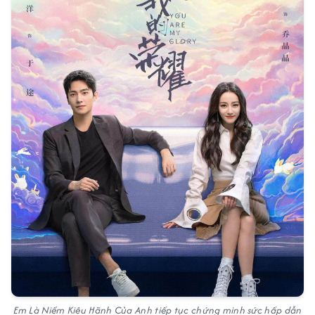
Em Là Niềm Kiêu Hãnh Của Anh tiếp tục chứng minh sức hấp dẫn