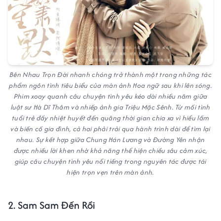
Bên Nhau Trọn Đời nhanh chóng trở thành một trong những tác
phẩm ngôn tình tiêu biểu của màn ảnh Hoa ngữ sau khi lên sóng.
Phim xoay quanh câu chuyện tình yêu kéo dài nhiều năm giữa
luật sư Hà Dĩ Thâm và nhiếp ảnh gia Triệu Mặc Sênh. Từ mối tình
tuổi trẻ đầy nhiệt huyết đến quãng thời gian chia xa vì hiểu lầm
và biến cố gia đình, cả hai phải trải qua hành trình dài để tìm lại
nhau. Sự kết hợp giữa Chung Hán Lương và Đường Yên nhận
được nhiều lời khen nhờ khả năng thể hiện chiều sâu cảm xúc,
giúp câu chuyện tình yêu nổi tiếng trong nguyên tác được tái
hiện trọn vẹn trên màn ảnh.
2. Sam Sam Đến Rồi