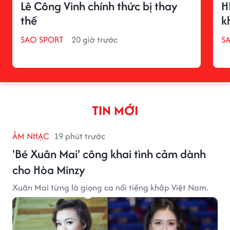
Lê Công Vinh chính thức bị thay
H
thế
k
SAO SPORT
20 giờ trước
S
TIN MỚI
ÂM NHẠC
19 phút trước
'Bé Xuân Mai' công khai tình cảm dành
cho Hòa Minzy
Xuân Mai từng là giọng ca nổi tiếng khắp Việt Nam.