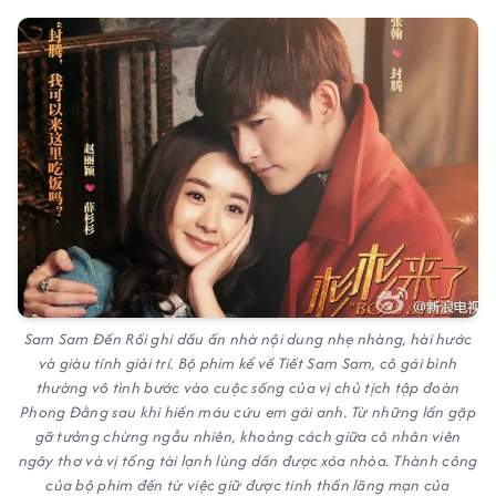
Sam Sam Đến Rồi ghi dấu ấn nhờ nội dung nhẹ nhàng, hài hước
và giàu tính giải trí. Bộ phim kể về Tiết Sam Sam, cô gái bình
thường vô tình bước vào cuộc sống của vị chủ tịch tập đoàn
Phong Đằng sau khi hiến máu cứu em gái anh. Từ những lần gặp
gỡ tưởng chừng ngẫu nhiên, khoảng cách giữa cô nhân viên
ngây thơ và vị tổng tài lạnh lùng dần được xóa nhòa. Thành công
của bộ phim đến từ việc giữ được tinh thần lãng mạn của