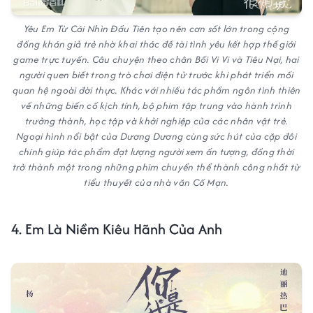
Yêu Em Từ Cái Nhìn Đầu Tiên tạo nên cơn sốt lớn trong cộng
đồng khán giả trẻ nhờ khai thác đề tài tình yêu kết hợp thế giới
game trực tuyến. Câu chuyện theo chân Bối Vi Vi và Tiêu Nại, hai
người quen biết trong trò chơi điện tử trước khi phát triển mối
quan hệ ngoài đời thực. Khác với nhiều tác phẩm ngôn tình thiên
về những biến cố kịch tính, bộ phim tập trung vào hành trình
trưởng thành, học tập và khởi nghiệp của các nhân vật trẻ.
Ngoại hình nổi bật của Dương Dương cùng sức hút của cặp đôi
chính giúp tác phẩm đạt lượng người xem ấn tượng, đồng thời
trở thành một trong những phim chuyển thể thành công nhất từ
tiểu thuyết của nhà văn Cố Mạn.
4. Em Là Niềm Kiêu Hãnh Của Anh