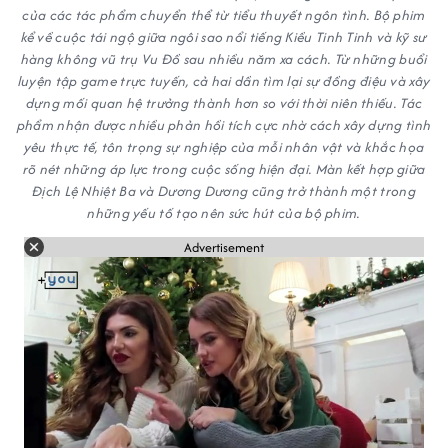
của các tác phẩm chuyển thể từ tiểu thuyết ngôn tình. Bộ phim
kể về cuộc tái ngộ giữa ngôi sao nổi tiếng Kiều Tinh Tinh và kỹ sư
hàng không vũ trụ Vu Đồ sau nhiều năm xa cách. Từ những buổi
luyện tập game trực tuyến, cả hai dần tìm lại sự đồng điệu và xây
dựng mối quan hệ trưởng thành hơn so với thời niên thiếu. Tác
phẩm nhận được nhiều phản hồi tích cực nhờ cách xây dựng tình
yêu thực tế, tôn trọng sự nghiệp của mỗi nhân vật và khắc họa
rõ nét những áp lực trong cuộc sống hiện đại. Màn kết hợp giữa
Địch Lệ Nhiệt Ba và Dương Dương cũng trở thành một trong
những yếu tố tạo nên sức hút của bộ phim.
Advertisement