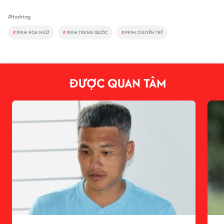
#Hashtag
#
PHIM HOA NGỮ
#
PHIM TRUNG QUỐC
#
PHIM CHUYỂN THỂ
ĐƯỢC QUAN TÂM