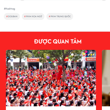
#Hashtag
#
DOUBAN
#
PHIM HOA NGỮ
#
PHIM TRUNG QUỐC
ĐƯỢC QUAN TÂM