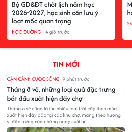
Bộ GD&ĐT chốt lịch năm học
M
2026-2027, học sinh cần lưu ý
h
loạt mốc quan trọng
S
HỌC ĐƯỜNG
4 giờ trước
TIN MỚI
CẬN CẢNH CUỘC SỐNG
9 phút trước
Tháng 8 về, những loại quả đặc trưng
bắt đầu xuất hiện đầy chợ
Tháng 8 về cũng là lúc nhiều loại trái cây theo mùa
xuất hiện dày đặc tại các khu chợ, mang theo hương
vị đặc trưng của những ngày cuối hè.