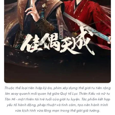
Thuộc thể loại tiên hiệp kỳ ảo, phim xây dựng thế giới tu tiên rộng
lớn xoay quanh mối quan hệ giữa Quỷ tổ Lục Thiên Kiều và nữ tu
Tân Mi - một thiên tài trẻ tuổi của giới tu luyện. Tác phẩm kết hợp
yếu tố hành động, phép thuật và tình cảm, tạo nên hành trình
vừa kịch tính vừa lãng mạn trong thế giới giả tưởng.