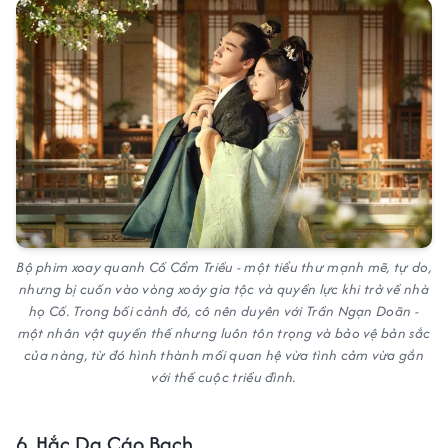
Bộ phim xoay quanh Cố Cẩm Triều - một tiểu thư mạnh mẽ, tự do,
nhưng bị cuốn vào vòng xoáy gia tộc và quyền lực khi trở về nhà
họ Cố. Trong bối cảnh đó, cô nên duyên với Trần Ngạn Doãn -
một nhân vật quyền thế nhưng luôn tôn trọng và bảo vệ bản sắc
của nàng, từ đó hình thành mối quan hệ vừa tình cảm vừa gắn
với thế cuộc triều đình.
6. Hắc Dạ Cáo Bạch