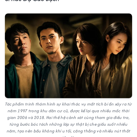
Tác phẩm trinh thám hình sự khai thác vụ mất tích bí ẩn xảy ra từ
năm 1997 trong khu dân cư cũ, được kể lại qua nhiều mốc thời
gian 2006 và 2018. Hai thế hệ cảnh sát cùng tham gia điều tra,
từng bước bóc tách những lớp sự thật bị che giấu suốt nhiều
năm, tạo nên bầu không khí u tối, căng thẳng và nhiều nút thắt