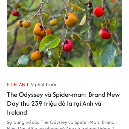
PHIM ẢNH
9 phút trước
The Odyssey và Spider-man: Brand New
Day thu 239 triệu đô la tại Anh và
Ireland
Sự bùng nổ của The Odyssey và Spider-Man: Brand
New Day đã giúp phòng vé Anh và Ireland tháng 7