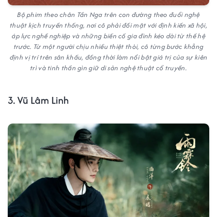
Bộ phim theo chân Tần Nga trên con đường theo đuổi nghệ
thuật kịch truyền thống, nơi cô phải đối mặt với định kiến xã hội,
áp lực nghề nghiệp và những biến cố gia đình kéo dài từ thế hệ
trước. Từ một người chịu nhiều thiệt thòi, cô từng bước khẳng
định vị trí trên sân khấu, đồng thời làm nổi bật giá trị của sự kiên
trì và tinh thần gìn giữ di sản nghệ thuật cổ truyền.
3. Vũ Lâm Linh