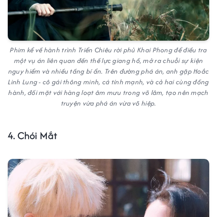
Phim kể về hành trình Triển Chiêu rời phủ Khai Phong để điều tra
một vụ án liên quan đến thế lực giang hồ, mở ra chuỗi sự kiện
nguy hiểm và nhiều tầng bí ẩn. Trên đường phá án, anh gặp Hoắc
Linh Lung - cô gái thông minh, cá tính mạnh, và cả hai cùng đồng
hành, đối mặt với hàng loạt âm mưu trong võ lâm, tạo nên mạch
truyện vừa phá án vừa võ hiệp.
4. Chói Mắt