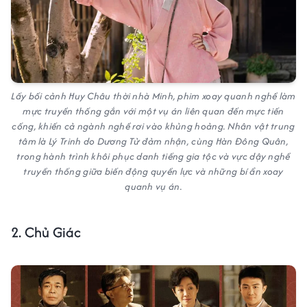
Lấy bối cảnh Huy Châu thời nhà Minh, phim xoay quanh nghề làm
mực truyền thống gắn với một vụ án liên quan đến mực tiến
cống, khiến cả ngành nghề rơi vào khủng hoảng. Nhân vật trung
tâm là Lý Trinh do Dương Tử đảm nhận, cùng Hàn Đông Quân,
trong hành trình khôi phục danh tiếng gia tộc và vực dậy nghề
truyền thống giữa biến động quyền lực và những bí ẩn xoay
quanh vụ án.
2. Chủ Giác