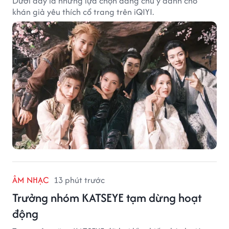
Dưới đây là những lựa chọn đáng chú ý dành cho
khán giả yêu thích cổ trang trên iQIYI.
ÂM NHẠC
13 phút trước
Trưởng nhóm KATSEYE tạm dừng hoạt
động