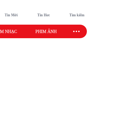
Tin Mới
Tin Hot
Tìm kiếm
M NHẠC
PHIM ẢNH
SAO SPORT