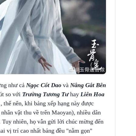
ờng như cả
Ngọc Cốt Dao
và
Nắng Gắt Bên
út so với
Trường Tương Tư
hay
Liên Hoa
ị
, thế nên, khi bảng xếp hạng này được
 nhân vật thu về trên Maoyan), nhiều dân
. Tuy nhiên, họ vẫn gửi lời chúc mừng đến
hai vị trí cao nhất bảng đều "nằm gọn"