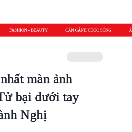
FASHION - BEAUTY
CẬN CẢNH CUỘC SỐNG
Â
t nhất màn ảnh
ử bại dưới tay
hành Nghị