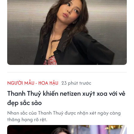
NGƯỜI MẪU - HOA HẬU
23 phút trước
Thanh Thuỷ khiến netizen xuýt xoa với vẻ
đẹp sắc sảo
Nhan sắc của Thanh Thuỷ được nhận xét ngày càng
thăng hạng rõ rệt.