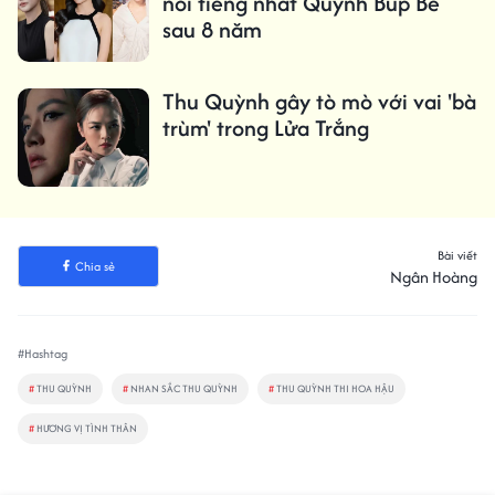
nổi tiếng nhất Quỳnh Búp Bê
sau 8 năm
Thu Quỳnh gây tò mò với vai 'bà
trùm' trong Lửa Trắng
Bài viết
Chia sẻ
Ngân Hoàng
#Hashtag
#
THU QUỲNH
#
NHAN SẮC THU QUỲNH
#
THU QUỲNH THI HOA HẬU
#
HƯƠNG VỊ TÌNH THÂN