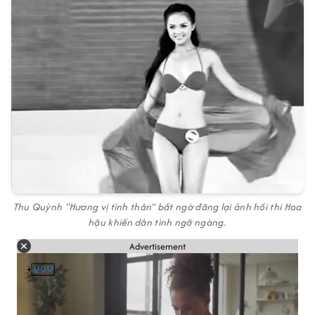
Thu Quỳnh "Hương vị tình thân" bất ngờ đăng lại ảnh hồi thi Hoa
hậu khiến dân tình ngỡ ngàng.
Advertisement