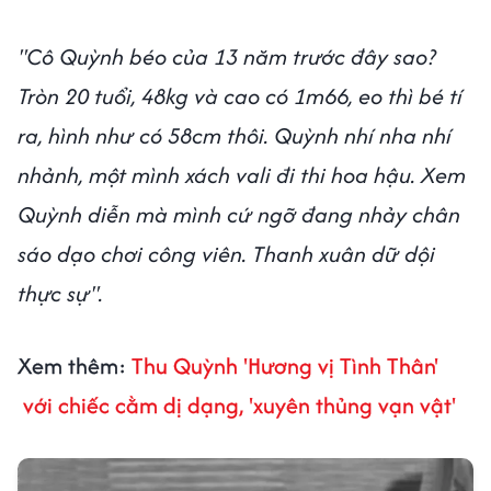
"Cô Quỳnh béo của 13 năm trước đây sao?
Tròn 20 tuổi, 48kg và cao có 1m66, eo thì bé tí
ra, hình như có 58cm thôi. Quỳnh nhí nha nhí
nhảnh, một mình xách vali đi thi hoa hậu. Xem
Quỳnh diễn mà mình cứ ngỡ đang nhảy chân
sáo dạo chơi công viên. Thanh xuân dữ dội
thực sự".
Xem thêm:
Thu Quỳnh 'Hương vị Tình Thân'
với chiếc cằm dị dạng, 'xuyên thủng vạn vật'