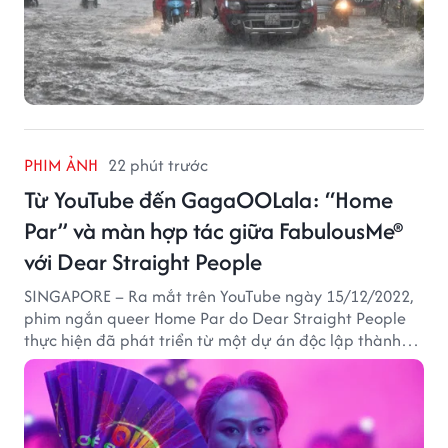
PHIM ẢNH
22 phút trước
Từ YouTube đến GagaOOLala: “Home
Par” và màn hợp tác giữa FabulousMe®
với Dear Straight People
SINGAPORE – Ra mắt trên YouTube ngày 15/12/2022,
phim ngắn queer Home Par do Dear Straight People
thực hiện đã phát triển từ một dự án độc lập thành
tác phẩm tiếp cận khán giả quốc tế thông qua nền
tảng LGBTQ+ GagaOOLala. FabulousMe tham gia với
vai trò nhà tài trợ chính thức, trong khi nhà sáng lập
Lan Vu đảm nhiệm vị trí executive producer.