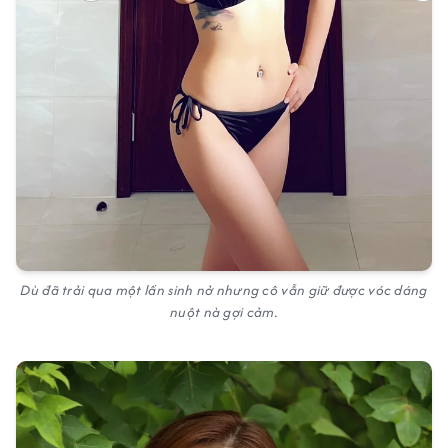
Dù đã trải qua một lần sinh nở nhưng cô vẫn giữ được vóc dáng
nuột nà gợi cảm.