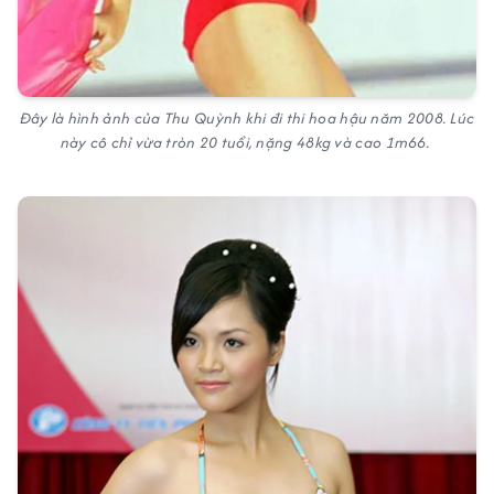
Đây là hình ảnh của Thu Quỳnh khi đi thi hoa hậu năm 2008. Lúc
này cô chỉ vừa tròn 20 tuổi, nặng 48kg và cao 1m66.