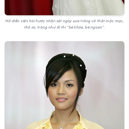
Nữ diễn viên hài hước nhận xét ngày xưa trông cô thật mộc mạc,
thô sơ, trông như đi thi "bé khỏe, bé ngoan".