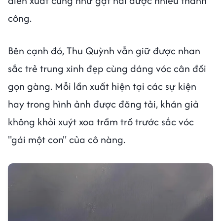
diễn xuất cũng như gặt hái được nhiều thành
công.
Bên cạnh đó, Thu Quỳnh vẫn giữ được nhan
sắc trẻ trung xinh đẹp cùng dáng vóc cân đối
gọn gàng. Mỗi lần xuất hiện tại các sự kiện
hay trong hình ảnh được đăng tải, khán giả
không khỏi xuýt xoa trầm trồ trước sắc vóc
"gái một con" của cô nàng.