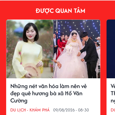
ĐƯỢC QUAN TÂM
Những nét văn hóa làm nên vẻ
V
đẹp quê hương bà xã Hồ Văn
T
Cường
n
DU LỊCH - KHÁM PHÁ
09/08/2026 - 08:30
D