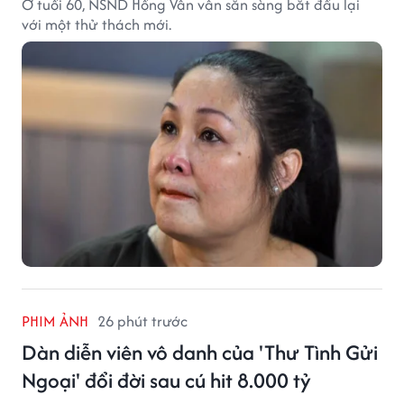
Ở tuổi 60, NSND Hồng Vân vẫn sẵn sàng bắt đầu lại
với một thử thách mới.
PHIM ẢNH
26 phút trước
Dàn diễn viên vô danh của 'Thư Tình Gửi
Ngoại' đổi đời sau cú hit 8.000 tỷ