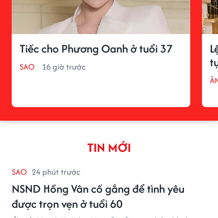
Tiếc cho Phương Oanh ở tuổi 37
L
t
SAO
16 giờ trước
Â
TIN MỚI
SAO
24 phút trước
NSND Hồng Vân cố gắng để tình yêu
được trọn vẹn ở tuổi 60