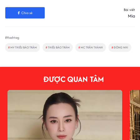
Bài viết
Chia sẻ
Mia
#Hashtag
#
MV THIỀU BẢO TRÂM
#
THIỀU BẢO TRÂM
#
MC TRẤN THÀNH
#
ĐÔNG NHI
ĐƯỢC QUAN TÂM