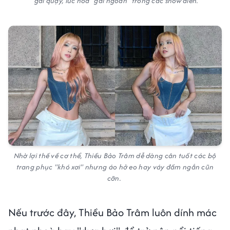
"gái quậy, lúc hoá "gái ngoan" trong các show diễn.
Nhờ lợi thế về cơ thể, Thiều Bảo Trâm dễ dàng cân tuốt các bộ
trang phục "khó xơi" nhưng áo hở eo hay váy đầm ngắn cũn
cỡn.
Nếu trước đây, Thiều Bảo Trâm luôn dính mác