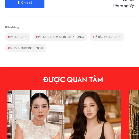
Chia sẻ
Phương Vy
#Hashtag
#
PHƯƠNG NHI
#
PHƯƠNG NHI MISS INTERNATIONAL
#
Á HẬU PHƯƠNG NHI
#
MISS INTERCONTINENTAL
ĐƯỢC QUAN TÂM