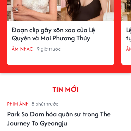
Đoạn clip gây xôn xao của Lệ
L
Quyên và Mai Phương Thúy
t
ÂM NHẠC
9 giờ trước
Â
TIN MỚI
PHIM ẢNH
8 phút trước
Park So Dam hóa quân sư trong The
Journey To Gyeongju