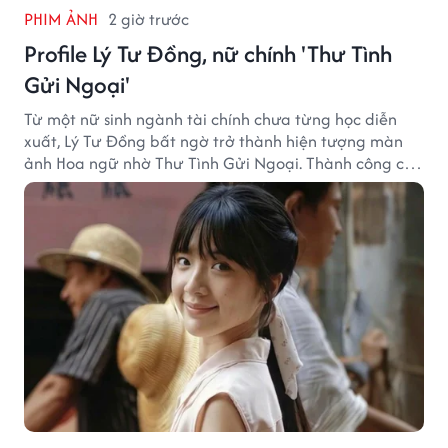
PHIM ẢNH
2 giờ trước
Profile Lý Tư Đồng, nữ chính 'Thư Tình
Gửi Ngoại'
Từ một nữ sinh ngành tài chính chưa từng học diễn
xuất, Lý Tư Đồng bất ngờ trở thành hiện tượng màn
ảnh Hoa ngữ nhờ Thư Tình Gửi Ngoại. Thành công của
bộ phim doanh thu hơn 8.100 tỷ đồng đã mở ra bước
ngoặt lớn trong cuộc đời cô gái sinh năm 2004.