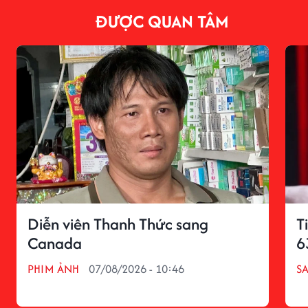
ĐƯỢC QUAN TÂM
Diễn viên Thanh Thức sang
T
Canada
6
PHIM ẢNH
07/08/2026 - 10:46
S