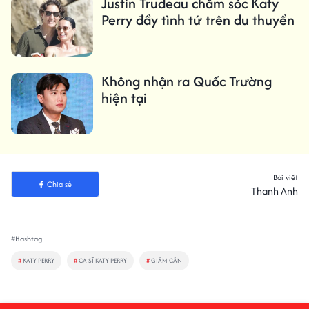
Justin Trudeau chăm sóc Katy
Perry đầy tình tứ trên du thuyền
Không nhận ra Quốc Trường
hiện tại
Bài viết
Chia sẻ
Thanh Anh
#Hashtag
#
KATY PERRY
#
CA SĨ KATY PERRY
#
GIẢM CÂN