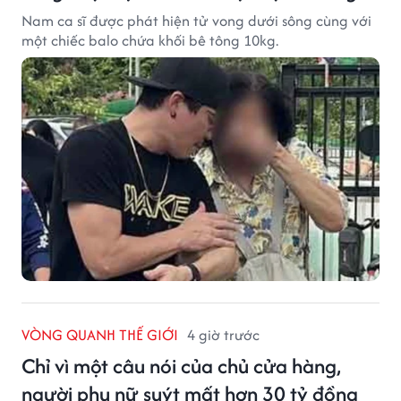
Nam ca sĩ được phát hiện tử vong dưới sông cùng với
một chiếc balo chứa khối bê tông 10kg.
VÒNG QUANH THẾ GIỚI
4 giờ trước
Chỉ vì một câu nói của chủ cửa hàng,
người phụ nữ suýt mất hơn 30 tỷ đồng