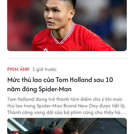
PHIM ẢNH
1 giờ trước
Mức thù lao của Tom Holland sau 10
năm đóng Spider-Man
Tom Holland đang trở thành tâm điểm chú ý khi mức
thù lao trong Spider-Man Brand New Day được tiết lộ.
Thành công vang dội của bộ phim cũng cho thấy hành
trình thăng hạng đáng chú ý của nam diễn viên sau
một thập kỷ gắn bó với vai Người Nhện.