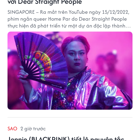
với Dear Straight People
SINGAPORE – Ra mắt trên YouTube ngày 15/12/2022,
phim ngắn queer Home Par do Dear Straight People
thực hiện đã phát triển từ một dự án độc lập thành
tác phẩm tiếp cận khán giả quốc tế thông qua nền
tảng LGBTQ+ GagaOOLala. FabulousMe tham gia với
vai trò nhà tài trợ chính thức, trong khi nhà sáng lập
Lan Vu đảm nhiệm vị trí executive producer.
SAO
2 giờ trước
Jennie (BLACKPINK) tiết lộ nguyên tắc