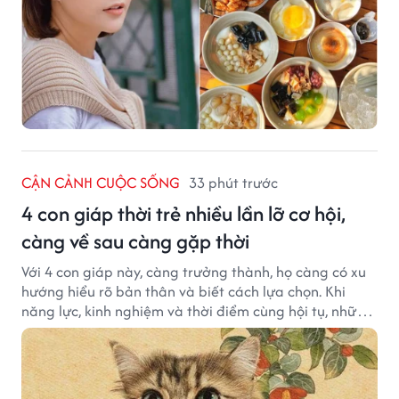
CẬN CẢNH CUỘC SỐNG
33 phút trước
4 con giáp thời trẻ nhiều lần lỡ cơ hội,
càng về sau càng gặp thời
Với 4 con giáp này, càng trưởng thành, họ càng có xu
hướng hiểu rõ bản thân và biết cách lựa chọn. Khi
năng lực, kinh nghiệm và thời điểm cùng hội tụ, những
cơ hội từng tưởng đã vuột mất có thể được thay thế
bằng những cơ hội phù hợp hơn.