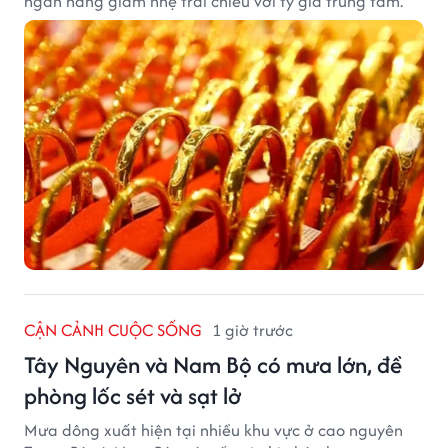
ngân hàng giảm nhẹ trái chiều với tỷ giá trung tâm.
CẬN CẢNH CUỘC SỐNG
1 giờ trước
Tây Nguyên và Nam Bộ có mưa lớn, đề
phòng lốc sét và sạt lở
Mưa dông xuất hiện tại nhiều khu vực ở cao nguyên