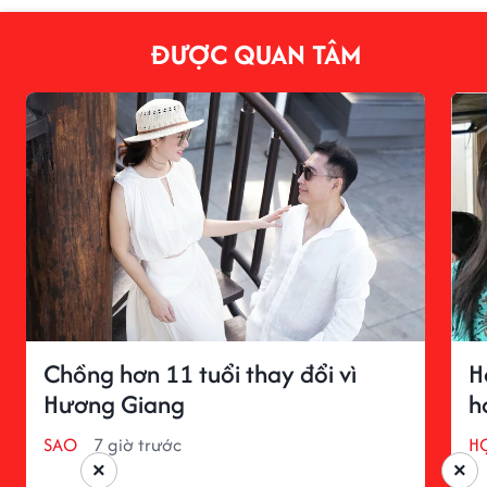
ĐƯỢC QUAN TÂM
Chồng hơn 11 tuổi thay đổi vì
H
Hương Giang
h
SAO
7 giờ trước
H
×
×