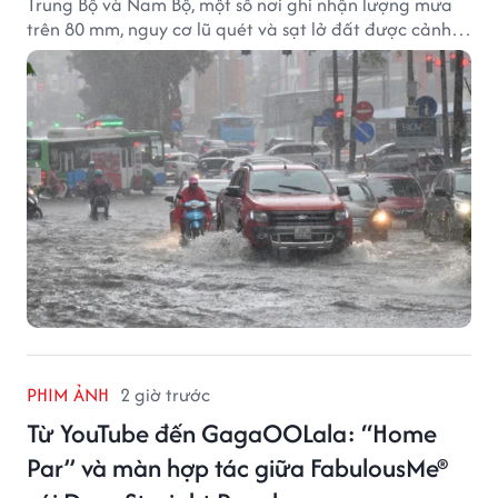
Trung Bộ và Nam Bộ, một số nơi ghi nhận lượng mưa
trên 80 mm, nguy cơ lũ quét và sạt lở đất được cảnh
báo.
PHIM ẢNH
2 giờ trước
Từ YouTube đến GagaOOLala: “Home
Par” và màn hợp tác giữa FabulousMe®