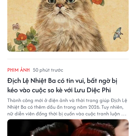
PHIM ẢNH
50 phút trước
Địch Lệ Nhiệt Ba có tin vui, bất ngờ bị
kéo vào cuộc so kè với Lưu Diệc Phi
Thành công mới ở điện ảnh và thời trang giúp Địch Lệ
Nhiệt Ba có thêm dấu ấn trong năm 2026. Tuy nhiên,
nữ diễn viên đồng thời bị cuốn vào cuộc tranh luận với
Lưu Diệc Phi dù hai ngôi sao không có mâu thuẫn công
khai.