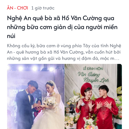
ĂN - CHƠI
1 giờ trước
Nghệ An quê bà xã Hồ Văn Cường qua
những bữa cơm giản dị của người miền
núi
Không cầu kỳ, bữa cơm ở vùng phía Tây của tỉnh Nghệ
An - quê hương bà xã Hồ Văn Cường, vẫn cuốn hút bởi
những sản vật gần gũi và hương vị đậm đà, mộc mạc
của núi rừng.