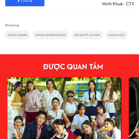
Chia sẻ
Minh Khuê - CTV
#Hashtag
#
KYLIE JENNER
#
KYLIE JENNER MAKEUP
#
BÍ QUYẾT LÀM ĐẸP
#
GIẢM CÂN
ĐƯỢC QUAN TÂM