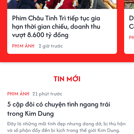
Phim Châu Tinh Trì tiếp tục gia
D
hạn thời gian chiếu, doanh thu
C
vượt 8.600 tỷ đồng
P
PHIM ẢNH
2 giờ trước
TIN MỚI
PHIM ẢNH
21 phút trước
5 cặp đôi có chuyện tình ngang trái
trong Kim Dung
Đây là những mối tình đẹp nhưng dang dở, bị thù hận
và số phận đẩy đến bi kịch trong thế giới Kim Dung.