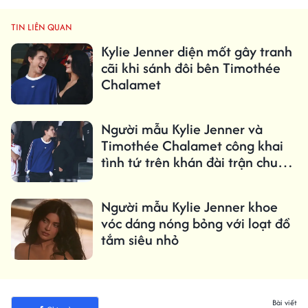
TIN LIÊN QUAN
Kylie Jenner diện mốt gây tranh
cãi khi sánh đôi bên Timothée
Chalamet
Người mẫu Kylie Jenner và
Timothée Chalamet công khai
tình tứ trên khán đài trận chung
kết World Cup
Người mẫu Kylie Jenner khoe
vóc dáng nóng bỏng với loạt đồ
tắm siêu nhỏ
Bài viết