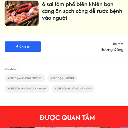
6 sai lầm phổ biến khiến bạn
càng ăn sạch càng dễ rước bệnh
vào người
Bài viết
Chia sẻ
Hương Đông
#Hashtag
#
CHẾ ĐỘ ĂN UỐNG BUỔI TỐI
#
CHẾ ĐỘ ĂN UỐNG
#
CHẾ ĐỘ ĂN UỐNG LÀNH MẠNH
#
CHẾ ĐỘ ĂN UỐNG GIẢM CÂN
ĐƯỢC QUAN TÂM