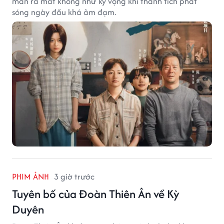
màn ra mắt không như kỳ vọng khi thành tích phát
sóng ngày đầu khá ảm đạm.
PHIM ẢNH
3 giờ trước
Tuyên bố của Đoàn Thiên Ân về Kỳ
Duyên