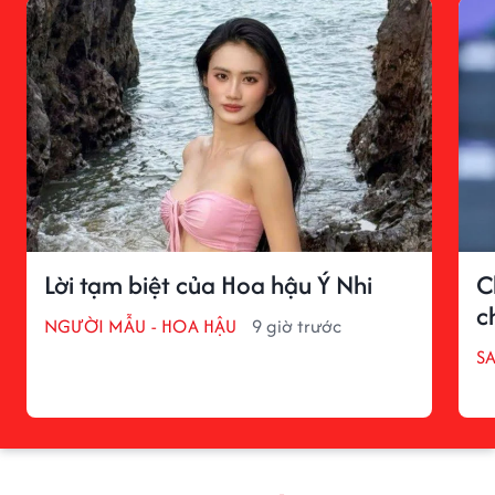
Lời tạm biệt của Hoa hậu Ý Nhi
C
c
NGƯỜI MẪU - HOA HẬU
9 giờ trước
S