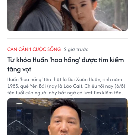
CẬN CẢNH CUỘC SỐNG
2 giờ trước
Từ khóa Huấn 'hoa hồng' được tìm kiếm
tăng vọt
Huấn 'hoa hồng' tên thật là Bùi Xuân Huấn, sinh năm
1985, quê Yên Bái (nay là Lào Cai). Chiều tối nay (6/8),
tên tuổi của người này bất ngờ có lượt tìm kiếm tăng
vọt.