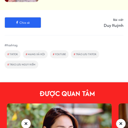
Bài viết
Chia sẻ
Duy Huỳnh
#Hashtag
#
TIKTOK
#
MẠNG XÃ HỘI
#
YOUTUBE
#
TRÀO LƯU TIKTOK
#
TRÀO LƯU NGUY HIỂM
ĐƯỢC QUAN TÂM
×
×