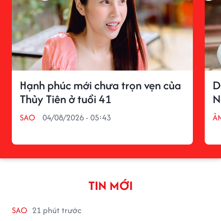
Hạnh phúc mới chưa trọn vẹn của
D
Thủy Tiên ở tuổi 41
N
SAO
04/08/2026 - 05:43
Â
TIN MỚI
SAO
21 phút trước