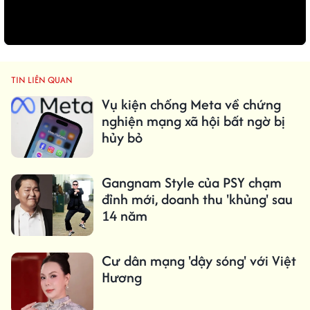
TIN LIÊN QUAN
Vụ kiện chống Meta về chứng
nghiện mạng xã hội bất ngờ bị
hủy bỏ
Gangnam Style của PSY chạm
đỉnh mới, doanh thu 'khủng' sau
14 năm
Cư dân mạng 'dậy sóng' với Việt
Hương