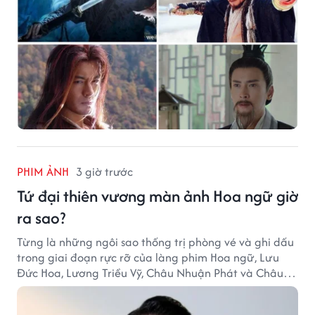
PHIM ẢNH
3 giờ trước
Tứ đại thiên vương màn ảnh Hoa ngữ giờ
ra sao?
Từng là những ngôi sao thống trị phòng vé và ghi dấu
trong giai đoạn rực rỡ của làng phim Hoa ngữ, Lưu
Đức Hoa, Lương Triều Vỹ, Châu Nhuận Phát và Châu
Tinh Trì giờ đã bước sang một chặng đường mới. Dù
mỗi người có lựa chọn khác nhau, sức ảnh hưởng của