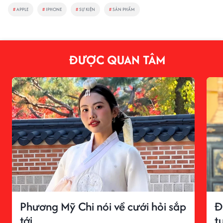
#
APPLE
#
IPHONE
#
SỰ KIỆN
#
SẢN PHẨM
ĐƯỢC QUAN TÂM
Phương Mỹ Chi nói về cưới hỏi sắp
Đ
tới
t