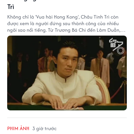
Trì
Không chỉ là 'Vua hài Hong Kong', Châu Tinh Trì còn
được xem là người đứng sau thành công của nhiều
ngôi sao nổi tiếng. Từ Trương Bá Chi đến Lâm Duẫn,
không ít diễn viên đã bước sang trang mới trong sự
nghiệp nhờ cơ hội từ Châu Tinh Trì.
PHIM ẢNH
3 giờ trước