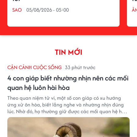
SAO
05/08/2026 - 05:00
Â
TIN MỚI
CẬN CẢNH CUỘC SỐNG
33 phút trước
4 con giáp biết nhường nhịn nên các mối
quan hệ luôn hài hòa
Theo quan niệm tử vi, một số con giáp có xu hướng
ứng xử ôn hòa, biết lắng nghe và nhường nhịn đúng
lúc. Nhờ đó, họ thường giữ được các mối quan hệ hài
hòa và nhận được sự yêu mến từ những người xung
quanh.