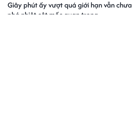
Giây phút ấy vượt quá giới hạn vẫn chưa
phá nhiệt cột mốc quan trọng
Từng được kỳ vọng bùng nổ, Giây Phút Ấy Vượt Quá
Giới Hạn khép lại hành trình với thành tích nhiệt chưa
vượt 10k trên iQIYI và 30k trên Tencent.