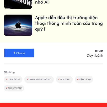
nhớ AI
Apple dẫn đầu thị trường điện
thoại thông minh toàn cầu trong
quý I
Bài viết
Chia sẻ
Duy Huỳnh
#Hashtag
#
GALAXY S21
#
SAMSUNG GALAXY S21
#
SAMSUNG
#
ĐIỆN THOẠI
#
SMARTPHONE