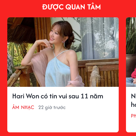
ĐƯỢC QUAN TÂM
Hari Won có tin vui sau 11 năm
N
h
ÂM NHẠC
22 giờ trước
P