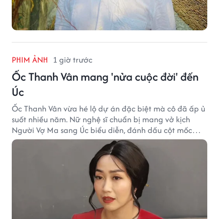
PHIM ẢNH
1 giờ trước
Ốc Thanh Vân mang 'nửa cuộc đời' đến
Úc
Ốc Thanh Vân vừa hé lộ dự án đặc biệt mà cô đã ấp ủ
suốt nhiều năm. Nữ nghệ sĩ chuẩn bị mang vở kịch
Người Vợ Ma sang Úc biểu diễn, đánh dấu cột mốc
đáng nhớ trong hành trình làm nghề.