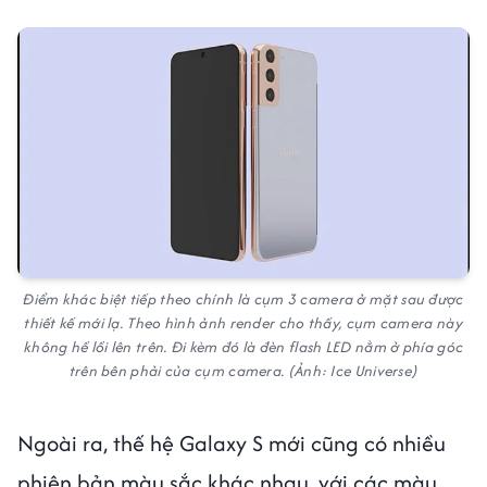
Điểm khác biệt tiếp theo chính là cụm 3 camera ở mặt sau được
thiết kế mới lạ. Theo hình ảnh render cho thấy, cụm camera này
không hề lồi lên trên. Đi kèm đó là đèn flash LED nằm ở phía góc
trên bên phải của cụm camera. (Ảnh: Ice Universe)
Ngoài ra, thế hệ Galaxy S mới cũng có nhiều
phiên bản màu sắc khác nhau, với các màu