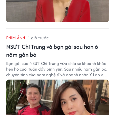
PHIM ẢNH
1 giờ trước
NSƯT Chí Trung và bạn gái sau hơn 6
năm gắn bó
Bạn gái của NSƯT Chí Trung vừa chia sẻ khoảnh khắc
hẹn hò cuối tuần đầy bình yên. Sau nhiều năm gắn bó,
chuyện tình của nam nghệ sĩ và doanh nhân Ý Lan vẫn
nhận được sự quan tâm từ công chúng.