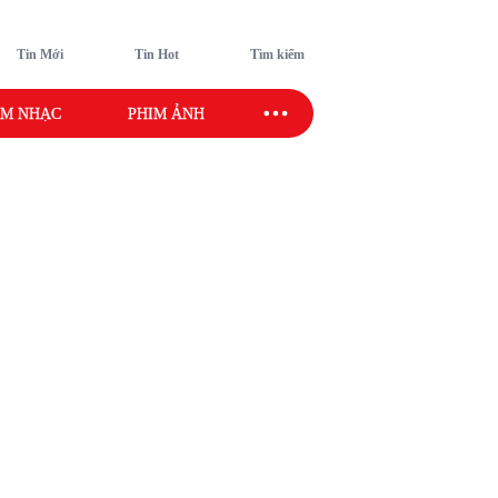
Tin Mới
Tin Hot
Tìm kiếm
M NHẠC
PHIM ẢNH
SAO SPORT