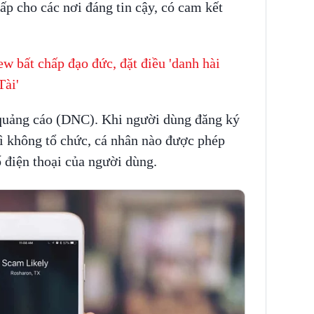
cấp cho các nơi đáng tin cậy, có cam kết
w bất chấp đạo đức, đặt điều 'danh hài
Tài'
uảng cáo (DNC). Khi người dùng đăng ký
ì không tổ chức, cá nhân nào được phép
ố điện thoại của người dùng.