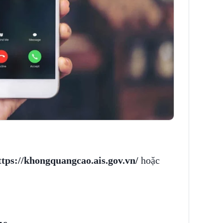
ttps://khongquangcao.ais.gov.vn/
hoặc