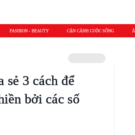
FASHION - BEAUTY
CẬN CẢNH CUỘC SỐNG
Â
 sẻ 3 cách để
hiền bởi các số