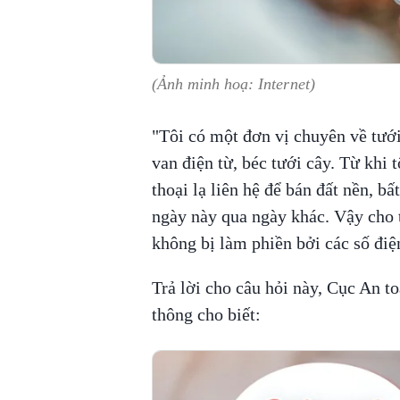
(Ảnh minh hoạ: Internet)
"Tôi có một đơn vị chuyên về tướ
van điện từ, béc tưới cây. Từ khi t
thoại lạ liên hệ để bán đất nền, bấ
ngày này qua ngày khác. Vậy cho t
không bị làm phiền bởi các số điệ
Trả lời cho câu hỏi này, Cục An t
thông cho biết: