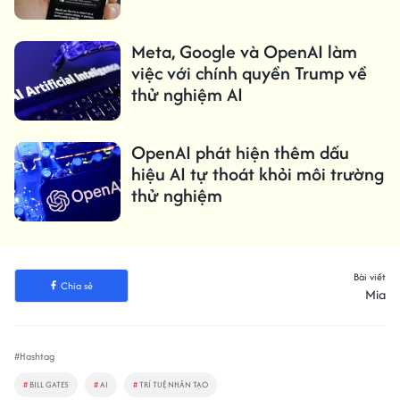
Meta, Google và OpenAI làm
việc với chính quyền Trump về
thử nghiệm AI
OpenAI phát hiện thêm dấu
hiệu AI tự thoát khỏi môi trường
thử nghiệm
Bài viết
Chia sẻ
Mia
#Hashtag
#
BILL GATES
#
AI
#
TRÍ TUỆ NHÂN TẠO