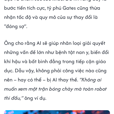
bước tiến tích cực, tỷ phú Gates cũng thừa
nhận tốc độ và quy mô của sự thay đổi là
“đáng sợ”.
Ông cho rằng AI sẽ giúp nhân loại giải quyết
những vấn đề lớn như bệnh tật nan y, biến đổi
khí hậu và bất bình đẳng trong tiếp cận giáo
dục. Dẫu vậy, không phải công việc nào cũng
nên – hay có thể – bị AI thay thế.
“Không ai
muốn xem một trận bóng chày mà toàn robot
thi đấu,”
ông ví dụ.