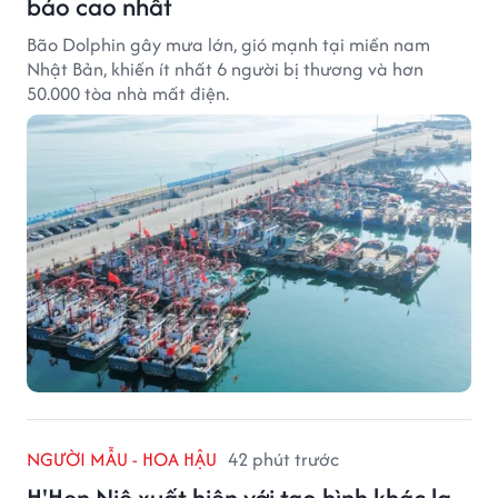
báo cao nhất
Bão Dolphin gây mưa lớn, gió mạnh tại miền nam
Nhật Bản, khiến ít nhất 6 người bị thương và hơn
50.000 tòa nhà mất điện.
NGƯỜI MẪU - HOA HẬU
42 phút trước
H'Hen Niê xuất hiện với tạo hình khác lạ