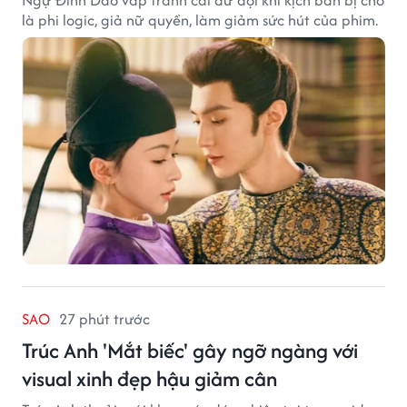
Ngự Đình Dao vấp tranh cãi dữ dội khi kịch bản bị cho
là phi logic, giả nữ quyền, làm giảm sức hút của phim.
SAO
27 phút trước
Trúc Anh 'Mắt biếc' gây ngỡ ngàng với
visual xinh đẹp hậu giảm cân