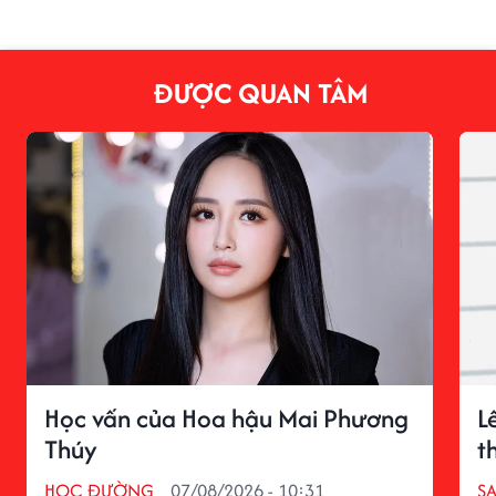
ĐƯỢC QUAN TÂM
Học vấn của Hoa hậu Mai Phương
L
Thúy
t
HỌC ĐƯỜNG
07/08/2026 - 10:31
S