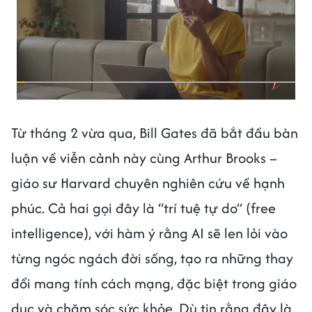
Từ tháng 2 vừa qua, Bill Gates đã bắt đầu bàn
luận về viễn cảnh này cùng Arthur Brooks –
giáo sư Harvard chuyên nghiên cứu về hạnh
phúc. Cả hai gọi đây là “trí tuệ tự do” (free
intelligence), với hàm ý rằng AI sẽ len lỏi vào
từng ngóc ngách đời sống, tạo ra những thay
đổi mang tính cách mạng, đặc biệt trong giáo
dục và chăm sóc sức khỏe. Dù tin rằng đây là