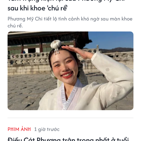
sau khi khoe 'chú rể'
Phương Mỹ Chi tiết lộ tình cảnh khó ngờ sau màn khoe
chú rể.
PHIM ẢNH
1 giờ trước
Điều Cát Phượng trân trọng nhất ở tuổi