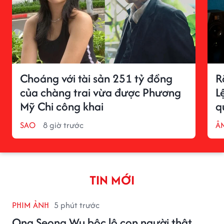
Choáng với tài sản 251 tỷ đồng
R
của chàng trai vừa được Phương
L
Mỹ Chi công khai
q
SAO
8 giờ trước
Â
TIN MỚI
PHIM ẢNH
5 phút trước
Ong Seong Wu bộc lộ con người thật