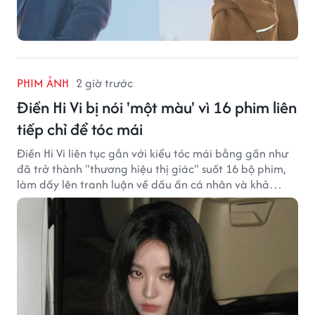
PHIM ẢNH
2 giờ trước
Điền Hi Vi bị nói 'một màu' vì 16 phim liên
tiếp chỉ để tóc mái
Điền Hi Vi liên tục gắn với kiểu tóc mái bằng gần như
đã trở thành "thương hiệu thị giác" suốt 16 bộ phim,
làm dấy lên tranh luận về dấu ấn cá nhân và khả
năng biến hóa trên màn ảnh.