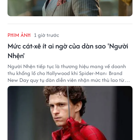
PHIM ẢNH
1 giờ trước
Mức cát-xê ít ai ngờ của dàn sao 'Người
Nhện'
Người Nhện tiếp tục là thương hiệu mang về doanh
thu khổng lồ cho Hollywood khi Spider-Man: Brand
New Day quy tụ dàn diễn viên nhận mức thù lao từ
hàng chục đến hàng trăm tỷ đồng. Thành công phòng
vé của bộ phim cũng giúp nhiều ngôi sao sở hữu khoản
thu nhập đáng mơ ước.