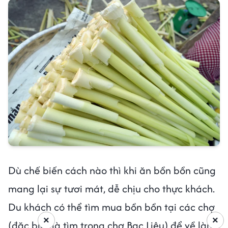
Dù chế biến cách nào thì khi ăn bồn bồn cũng
mang lại sự tươi mát, dễ chịu cho thực khách.
Du khách có thể tìm mua bồn bồn tại các chợ
×
×
(đặc biệt là tìm trong chợ Bạc Liêu) để về làm