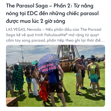
The Parasol Saga – Phần 2: Từ nắng
nóng tại EDC đến những chiếc parasol
được mua lúc 2 giờ sáng
LAS VEGAS, Nevada – Nếu phần đầu của The Parasol
Saga kể về quá trình FabulousMe® mở rộng từ quạt
cầm tay sang parasol, phần tiếp theo ghi lại thời điểm
sản phẩm được thị trường đón nhận và dần vượt khỏi
công năng che nắng thông thường.