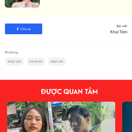
Bài viết
Chia sẻ
Khai Tâm
#Hashtag
#
ĐẶC SẢN
#
MÓN ĂN
#
BẠC LIÊU
ĐƯỢC QUAN TÂM