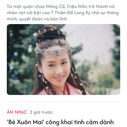
Từ một quận chúa Mông Cổ, Triệu Mẫn trở thành nữ
nhân vật nổi bật của Ỷ Thiên Đồ Long Ký nhờ sự thông
minh, quyết đoán và bản lĩnh.
ÂM NHẠC
2 giờ trước
'Bé Xuân Mai' công khai tình cảm dành