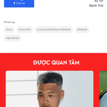
Bài viết
Chia sẻ
Bánh Trôi
#Hashtag
#
LISA
#
LISA SOLO
#
LISA BLACKPINK ĐẠI SỨ BVLGARI
#
BVLGARI
#
BLACKPINK
ĐƯỢC QUAN TÂM