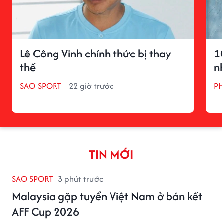
Lê Công Vinh chính thức bị thay
1
thế
n
SAO SPORT
22 giờ trước
P
TIN MỚI
SAO SPORT
3 phút trước
Malaysia gặp tuyển Việt Nam ở bán kết
AFF Cup 2026