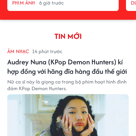
PHIM ẢNH
6 giờ trước
D
TIN MỚI
ÂM NHẠC
14 phút trước
Audrey Nuna (KPop Demon Hunters) kí
hợp đồng với hãng đĩa hàng đầu thế giới
Nữ ca sĩ này là giọng ca trong bộ phim hoạt hình đình
đám KPop Demon Hunters.