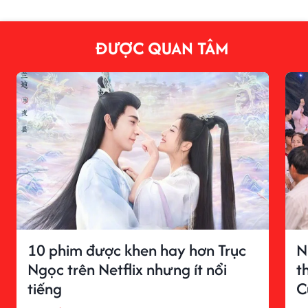
ĐƯỢC QUAN TÂM
10 phim được khen hay hơn Trục
N
Ngọc trên Netflix nhưng ít nổi
t
tiếng
C