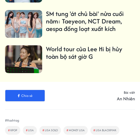
SM tung 'át chủ bài' nửa cuối
năm: Taeyeon, NCT Dream,
aespa đồng loạt xuất kích
World tour của Lee Hi bị hủy
toàn bộ sát giờ G
Bài viết
Chia sẻ
An Nhiên
#Hashtag
#
KPOP
#
LISA
#
LISA SOLO
#
MONEY LISA
#
LISA BLACKPINK